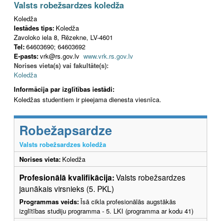
Valsts robežsardzes koledža
Koledža
Iestādes tips:
Koledža
Zavoloko iela 8, Rēzekne, LV-4601
Tel:
64603690; 64603692
E-pasts:
vrk@rs.gov.lv
www.vrk.rs.gov.lv
Norises vieta(s) vai fakultāte(s):
Koledža
Informācija par izglītības iestādi:
Koledžas studentiem ir pieejama dienesta viesnīca.
Robežapsardze
Valsts robežsardzes koledža
Norises vieta:
Koledža
Profesionālā kvalifikācija:
Valsts robežsardzes
jaunākais virsnieks (5. PKL)
Programmas veids:
Īsā cikla profesionālās augstākās
izglītības studiju programma - 5. LKI (programma ar kodu 41)