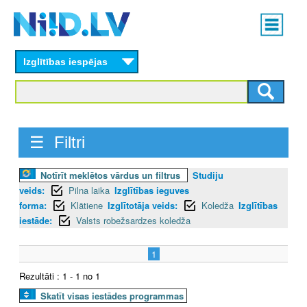
Skip
Main
to
menu
N
main
content
Izglītības iespējas
I
I
D
☰ Filtri
.
Notīrīt meklētos vārdus un filtrus
Studiju
L
veids:
Pilna laika
Izglītības ieguves
V
forma:
Klātiene
Izglītotāja veids:
Koledža
Izglītības
iestāde:
Valsts robežsardzes koledža
1
Rezultāti : 1 - 1 no 1
Skatīt visas iestādes programmas