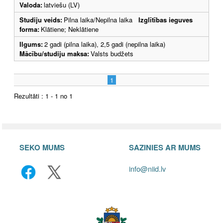
Valoda:
latviešu (LV)
Studiju veids:
Pilna laika/Nepilna laika
Izglītības ieguves
forma:
Klātiene; Neklātiene
Ilgums:
2 gadi (pilna laika), 2,5 gadi (nepilna laika)
Mācību/studiju maksa:
Valsts budžets
1
Rezultāti : 1 - 1 no 1
SEKO MUMS
SAZINIES AR MUMS
info@niid.lv