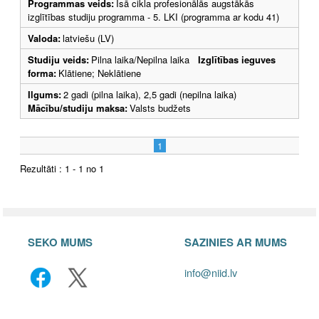
Programmas veids:
Īsā cikla profesionālās augstākās
izglītības studiju programma - 5. LKI (programma ar kodu 41)
Valoda:
latviešu (LV)
Studiju veids:
Pilna laika/Nepilna laika
Izglītības ieguves
forma:
Klātiene; Neklātiene
Ilgums:
2 gadi (pilna laika), 2,5 gadi (nepilna laika)
Mācību/studiju maksa:
Valsts budžets
1
Rezultāti : 1 - 1 no 1
SEKO MUMS
SAZINIES AR MUMS
info@niid.lv