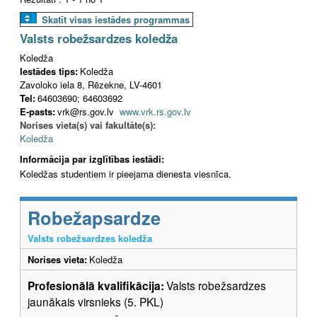
Skatīt visas iestādes programmas
Valsts robežsardzes koledža
Koledža
Iestādes tips:
Koledža
Zavoloko iela 8, Rēzekne, LV-4601
Tel:
64603690; 64603692
E-pasts:
vrk@rs.gov.lv
www.vrk.rs.gov.lv
Norises vieta(s) vai fakultāte(s):
Koledža
Informācija par izglītības iestādi:
Koledžas studentiem ir pieejama dienesta viesnīca.
Robežapsardze
Valsts robežsardzes koledža
Norises vieta:
Koledža
Profesionālā kvalifikācija:
Valsts robežsardzes
jaunākais virsnieks (5. PKL)