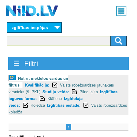
Skip
Main
to
menu
N
main
content
Izglītības iespējas
I
I
D
☰ Filtri
.
Notīrīt meklētos vārdus un
L
filtrus
Kvalifikācija:
Valsts robežsardzes jaunākais
V
virsnieks (5. PKL)
Studiju veids:
Pilna laika
Izglītības
ieguves forma:
Klātiene
Izglītotāja
veids:
Koledža
Izglītības iestāde:
Valsts robežsardzes
koledža
1
Rezultāti : 1 - 1 no 1