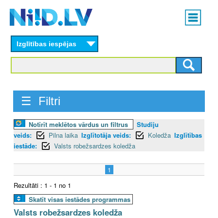
Skip
Main
to
menu
N
main
content
Izglītības iespējas
I
I
D
☰ Filtri
.
Notīrīt meklētos vārdus un filtrus
Studiju
L
veids:
Pilna laika
Izglītotāja veids:
Koledža
Izglītības
V
iestāde:
Valsts robežsardzes koledža
1
Rezultāti : 1 - 1 no 1
Skatīt visas iestādes programmas
Valsts robežsardzes koledža