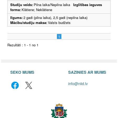
Studiju veids:
Pilna laika/Nepilna laika
Izglītības ieguves
forma:
Klātiene; Neklātiene
Ilgums:
2 gadi (pilna laika), 2,5 gadi (nepilna laika)
Mācību/studiju maksa:
Valsts budžets
1
Rezultāti : 1 - 1 no 1
SEKO MUMS
SAZINIES AR MUMS
info@niid.lv