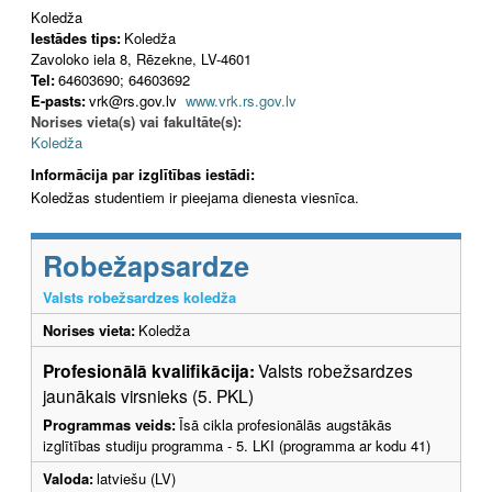
Koledža
Iestādes tips:
Koledža
Zavoloko iela 8, Rēzekne, LV-4601
Tel:
64603690; 64603692
E-pasts:
vrk@rs.gov.lv
www.vrk.rs.gov.lv
Norises vieta(s) vai fakultāte(s):
Koledža
Informācija par izglītības iestādi:
Koledžas studentiem ir pieejama dienesta viesnīca.
Robežapsardze
Valsts robežsardzes koledža
Norises vieta:
Koledža
Profesionālā kvalifikācija:
Valsts robežsardzes
jaunākais virsnieks (5. PKL)
Programmas veids:
Īsā cikla profesionālās augstākās
izglītības studiju programma - 5. LKI (programma ar kodu 41)
Valoda:
latviešu (LV)