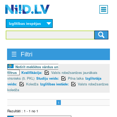
Skip
Main
to
menu
N
main
content
Izglītības iespējas
I
I
D
☰ Filtri
.
Notīrīt meklētos vārdus un
L
filtrus
Kvalifikācija:
Valsts robežsardzes jaunākais
V
virsnieks (5. PKL)
Studiju veids:
Pilna laika
Izglītotāja
veids:
Koledža
Izglītības iestāde:
Valsts robežsardzes
koledža
1
Rezultāti : 1 - 1 no 1