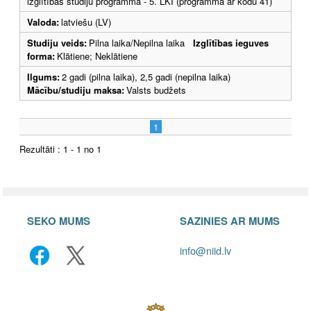
izglītības studiju programma - 5. LKI (programma ar kodu 41)
Valoda:
latviešu (LV)
Studiju veids:
Pilna laika/Nepilna laika
Izglītības ieguves
forma:
Klātiene; Neklātiene
Ilgums:
2 gadi (pilna laika), 2,5 gadi (nepilna laika)
Mācību/studiju maksa:
Valsts budžets
1
Rezultāti : 1 - 1 no 1
SEKO MUMS
SAZINIES AR MUMS
info@niid.lv