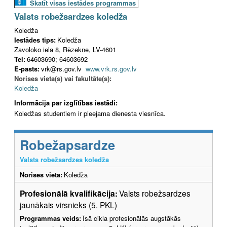
Skatīt visas iestādes programmas
Valsts robežsardzes koledža
Koledža
Iestādes tips:
Koledža
Zavoloko iela 8, Rēzekne, LV-4601
Tel:
64603690; 64603692
E-pasts:
vrk@rs.gov.lv
www.vrk.rs.gov.lv
Norises vieta(s) vai fakultāte(s):
Koledža
Informācija par izglītības iestādi:
Koledžas studentiem ir pieejama dienesta viesnīca.
Robežapsardze
Valsts robežsardzes koledža
Norises vieta:
Koledža
Profesionālā kvalifikācija:
Valsts robežsardzes
jaunākais virsnieks (5. PKL)
Programmas veids:
Īsā cikla profesionālās augstākās