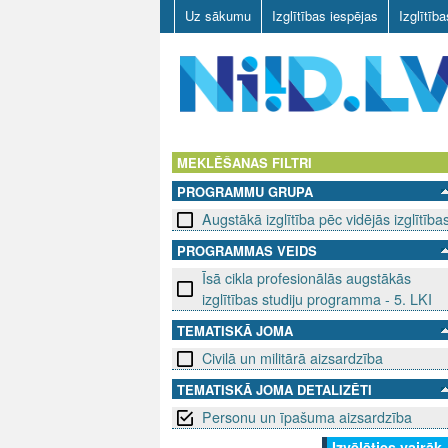
Uz sākumu
Izglītības iespējas
Izglītīb
N
I
MEKLĒŠANAS FILTRI
PROGRAMMU GRUPA
I
Augstākā izglītība pēc vidējās izglītība
D
PROGRAMMAS VEIDS
Īsā cikla profesionālās augstākās
.
izglītības studiju programma - 5. LKI
L
TEMATISKĀ JOMA
V
Civilā un militārā aizsardzība
TEMATISKĀ JOMA DETALIZĒTI
Personu un īpašuma aizsardzība
Izvēlēties vairāk