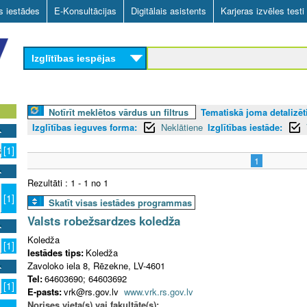
Skip
as iestādes
E-Konsultācijas
Digitālais asistents
Karjeras izvēles testi
to
main
Izglītības iespējas
content
Notīrīt meklētos vārdus un filtrus
Tematiskā joma detalizēti
Izglītības ieguves forma:
Neklātiene
Izglītības iestāde:
s
[1]
1
Rezultāti : 1 - 1 no 1
[1]
Skatīt visas iestādes programmas
Valsts robežsardzes koledža
Koledža
[1]
Iestādes tips:
Koledža
Zavoloko iela 8, Rēzekne, LV-4601
Tel:
64603690; 64603692
[1]
E-pasts:
vrk@rs.gov.lv
www.vrk.rs.gov.lv
Norises vieta(s) vai fakultāte(s):