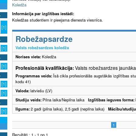
Koledža
Informācija par izglītības iestādi:
Koledžas studentiem ir pieejama dienesta viesnīca.
[1]
Robežapsardze
Valsts robežsardzes koledža
[1]
Norises vieta:
Koledža
[1]
Profesionālā kvalifikācija:
Valsts robežsardzes jaunākai
Programmas veids:
Īsā cikla profesionālās augstākās izglītības s
kodu 41)
[1]
Valoda:
latviešu (LV)
[1]
Studiju veids:
Pilna laika/Nepilna laika
Izglītības ieguves forma:
Ilgums:
2 gadi (pilna laika), 2,5 gadi (nepilna laika)
Mācību/studij
[1]
1
Rezultāti : 1 - 1 no 1