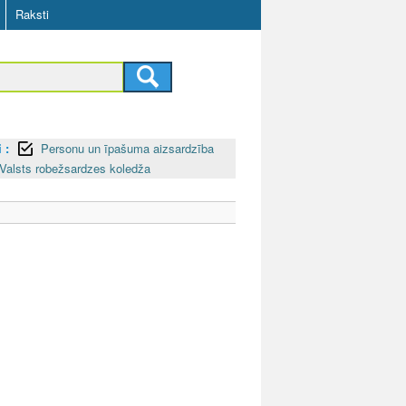
Raksti
 :
Personu un īpašuma aizsardzība
Valsts robežsardzes koledža