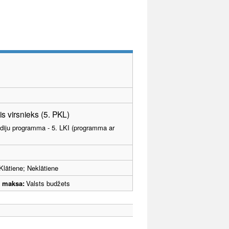
s virsnieks (5. PKL)
tudiju programma - 5. LKI (programma ar
Klātiene; Neklātiene
u maksa:
Valsts budžets