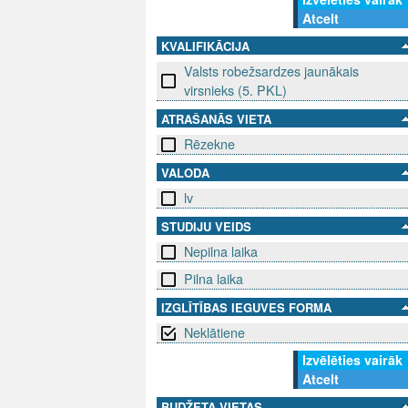
Atcelt
KVALIFIKĀCIJA
Valsts robežsardzes jaunākais
virsnieks (5. PKL)
ATRAŠANĀS VIETA
Rēzekne
VALODA
lv
STUDIJU VEIDS
Nepilna laika
Pilna laika
IZGLĪTĪBAS IEGUVES FORMA
Neklātiene
Izvēlēties vairāk
Atcelt
BUDŽETA VIETAS