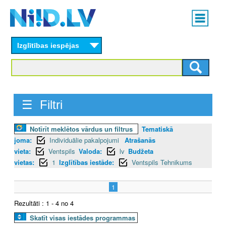
Skip
Main
to
menu
N
main
content
Izglītības iespējas
I
I
D
☰ Filtri
.
Notīrīt meklētos vārdus un filtrus
Tematiskā
L
joma:
Individuālie pakalpojumi
Atrašanās
V
vieta:
Ventspils
Valoda:
lv
Budžeta
vietas:
1
Izglītības iestāde:
Ventspils Tehnikums
1
Rezultāti : 1 - 4 no 4
Skatīt visas iestādes programmas