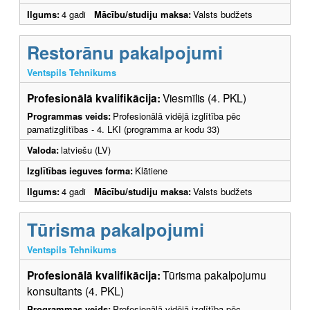
Ilgums:
4 gadi
Mācību/studiju maksa:
Valsts budžets
Restorānu pakalpojumi
Ventspils Tehnikums
Profesionālā kvalifikācija:
Viesmīlis (4. PKL)
Programmas veids:
Profesionālā vidējā izglītība pēc
pamatizglītības - 4. LKI (programma ar kodu 33)
Valoda:
latviešu (LV)
Izglītības ieguves forma:
Klātiene
Ilgums:
4 gadi
Mācību/studiju maksa:
Valsts budžets
Tūrisma pakalpojumi
Ventspils Tehnikums
Profesionālā kvalifikācija:
Tūrisma pakalpojumu
konsultants (4. PKL)
Programmas veids:
Profesionālā vidējā izglītība pēc