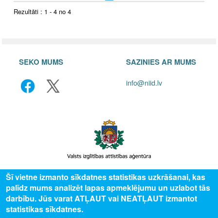
Rezultāti : 1 - 4 no 4
SEKO MUMS
SAZINIES AR MUMS
info@niid.lv
Šī vietne izmanto sīkdatnes statistikas uzkrāšanai, kas
© 2025 Valsts izglītības attīstības aģentūra, publicētā satura visas tiesības
palīdz mums analizēt lapas apmeklējumu un uzlabot tās
aizsargātas.
darbību. Jūs varat ATĻAUT vai NEATĻAUT izmantot
statistikas sīkdatnes.