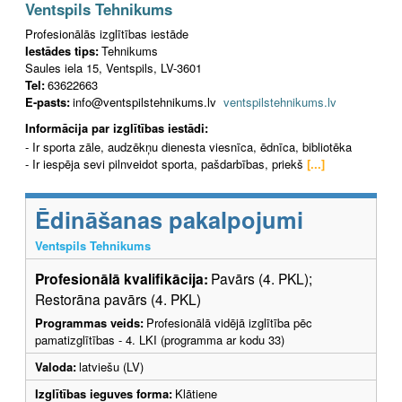
Ventspils Tehnikums
Profesionālās izglītības iestāde
Iestādes tips:
Tehnikums
Saules iela 15, Ventspils, LV-3601
Tel:
63622663
E-pasts:
info@ventspilstehnikums.lv
ventspilstehnikums.lv
Informācija par izglītības iestādi:
- Ir sporta zāle, audzēkņu dienesta viesnīca, ēdnīca, bibliotēka
- Ir iespēja sevi pilnveidot sporta, pašdarbības, priekš
[...]
Ēdināšanas pakalpojumi
Ventspils Tehnikums
Profesionālā kvalifikācija:
Pavārs (4. PKL);
Restorāna pavārs (4. PKL)
Programmas veids:
Profesionālā vidējā izglītība pēc
pamatizglītības - 4. LKI (programma ar kodu 33)
Valoda:
latviešu (LV)
Izglītības ieguves forma:
Klātiene