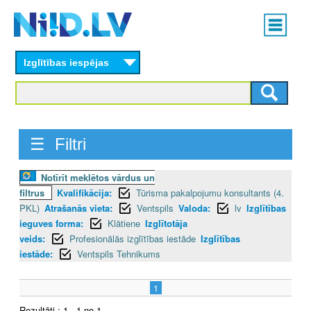
Skip
Main
to
menu
N
main
content
Izglītības iespējas
I
I
D
☰ Filtri
.
Notīrīt meklētos vārdus un
L
filtrus
Kvalifikācija:
Tūrisma pakalpojumu konsultants (4.
V
PKL)
Atrašanās vieta:
Ventspils
Valoda:
lv
Izglītības
ieguves forma:
Klātiene
Izglītotāja
veids:
Profesionālās izglītības iestāde
Izglītības
iestāde:
Ventspils Tehnikums
1
Rezultāti : 1 - 1 no 1