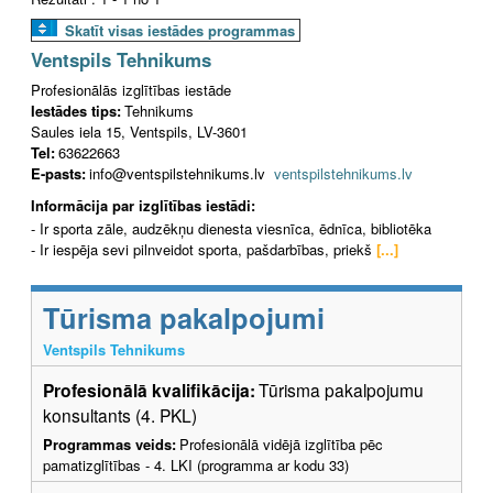
Skatīt visas iestādes programmas
Ventspils Tehnikums
Profesionālās izglītības iestāde
Iestādes tips:
Tehnikums
Saules iela 15, Ventspils, LV-3601
Tel:
63622663
E-pasts:
info@ventspilstehnikums.lv
ventspilstehnikums.lv
Informācija par izglītības iestādi:
- Ir sporta zāle, audzēkņu dienesta viesnīca, ēdnīca, bibliotēka
- Ir iespēja sevi pilnveidot sporta, pašdarbības, priekš
[...]
Tūrisma pakalpojumi
Ventspils Tehnikums
Profesionālā kvalifikācija:
Tūrisma pakalpojumu
konsultants (4. PKL)
Programmas veids:
Profesionālā vidējā izglītība pēc
pamatizglītības - 4. LKI (programma ar kodu 33)