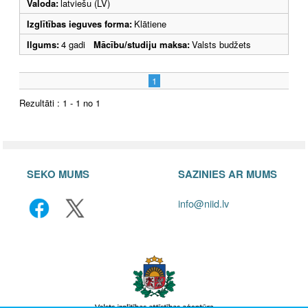
Valoda:
latviešu (LV)
Izglītības ieguves forma:
Klātiene
Ilgums:
4 gadi
Mācību/studiju maksa:
Valsts budžets
1
Rezultāti : 1 - 1 no 1
SEKO MUMS
SAZINIES AR MUMS
info@niid.lv