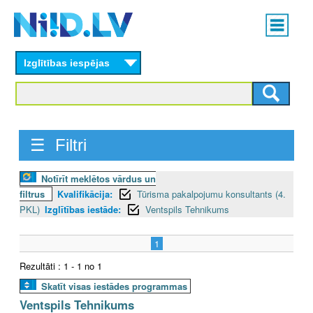
Skip
Main
to
menu
N
main
content
Izglītības iespējas
I
I
D
☰ Filtri
.
Notīrīt meklētos vārdus un
L
filtrus
Kvalifikācija:
Tūrisma pakalpojumu konsultants (4.
V
PKL)
Izglītības iestāde:
Ventspils Tehnikums
1
Rezultāti : 1 - 1 no 1
Skatīt visas iestādes programmas
Ventspils Tehnikums