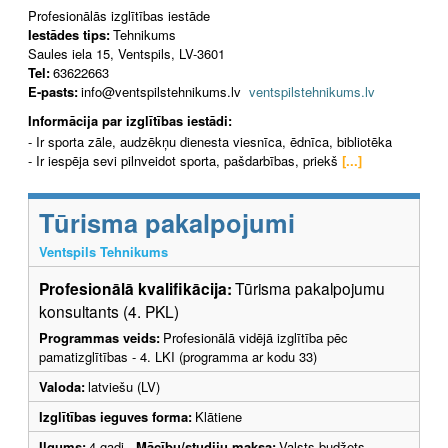
Profesionālās izglītības iestāde
Iestādes tips:
Tehnikums
Saules iela 15, Ventspils, LV-3601
Tel:
63622663
E-pasts:
info@ventspilstehnikums.lv
ventspilstehnikums.lv
Informācija par izglītības iestādi:
- Ir sporta zāle, audzēkņu dienesta viesnīca, ēdnīca, bibliotēka
- Ir iespēja sevi pilnveidot sporta, pašdarbības, priekš
[...]
Tūrisma pakalpojumi
Ventspils Tehnikums
Profesionālā kvalifikācija:
Tūrisma pakalpojumu
konsultants (4. PKL)
Programmas veids:
Profesionālā vidējā izglītība pēc
pamatizglītības - 4. LKI (programma ar kodu 33)
Valoda:
latviešu (LV)
Izglītības ieguves forma:
Klātiene
Ilgums:
4 gadi
Mācību/studiju maksa:
Valsts budžets