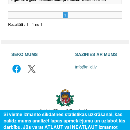
1
Rezultāti : 1 - 1 no 1
SEKO MUMS
SAZINIES AR MUMS
info@niid.lv
Šī vietne izmanto sīkdatnes statistikas uzkrāšanai, kas
palīdz mums analizēt lapas apmeklējumu un uzlabot tās
© 2025 Valsts izglītības attīstības aģentūra, publicētā satura visas tiesības
darbību. Jūs varat ATĻAUT vai NEATĻAUT izmantot