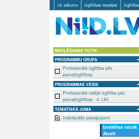
Uz sākumu
Izglītības iespējas
Izglītīb
N
I
MEKLĒŠANAS FILTRI
PROGRAMMU GRUPA
I
Profesionālā izglītība pēc
D
pamatizglītības
PROGRAMMAS VEIDS
.
Profesionālā vidējā izglītība pēc
L
pamatizglītības - 4. LKI
TEMATISKĀ JOMA
V
Individuālie pakalpojumi
Izvēlēties vairāk
Atcelt