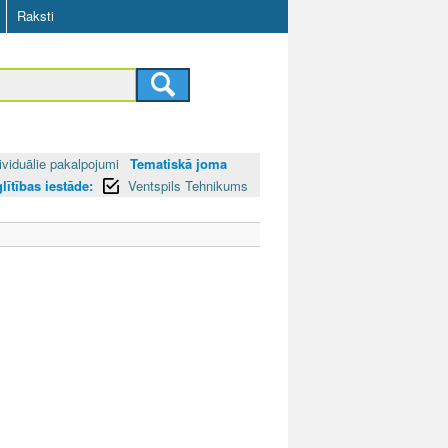
Raksti
ividuālie pakalpojumi
Tematiskā joma
glītības iestāde:
Ventspils Tehnikums