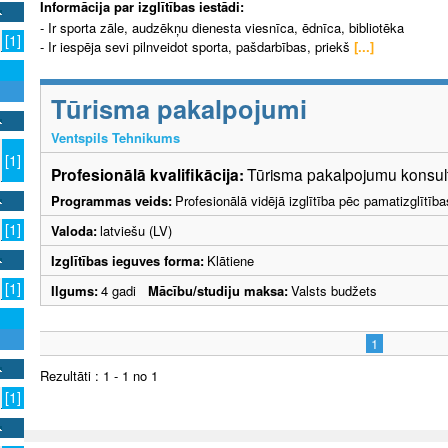
Informācija par izglītības iestādi:
- Ir sporta zāle, audzēkņu dienesta viesnīca, ēdnīca, bibliotēka
[1]
- Ir iespēja sevi pilnveidot sporta, pašdarbības, priekš
[...]
Tūrisma pakalpojumi
Ventspils Tehnikums
[1]
Profesionālā kvalifikācija:
Tūrisma pakalpojumu konsult
Programmas veids:
Profesionālā vidējā izglītība pēc pamatizglītīb
[1]
Valoda:
latviešu (LV)
Izglītības ieguves forma:
Klātiene
[1]
Ilgums:
4 gadi
Mācību/studiju maksa:
Valsts budžets
1
Rezultāti : 1 - 1 no 1
[1]