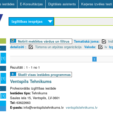
Skip
as iestādes
E-Konsultācijas
Digitālais asistents
Karjeras izvēles testi
to
main
Izglītības iespējas
content
Notīrīt meklētos vārdus un filtrus
Tematiskā joma:
Ind
detalizēti :
Tūrisma un atpūtas organizācija
Valoda:
lv
Iz
[1]
1
Rezultāti : 1 - 1 no 1
Skatīt visas iestādes programmas
[1]
Ventspils Tehnikums
Profesionālās izglītības iestāde
Iestādes tips:
Tehnikums
[1]
Saules iela 15, Ventspils, LV-3601
Tel:
63622663
E-pasts:
info@ventspilstehnikums.lv
ventspilstehnikums.lv