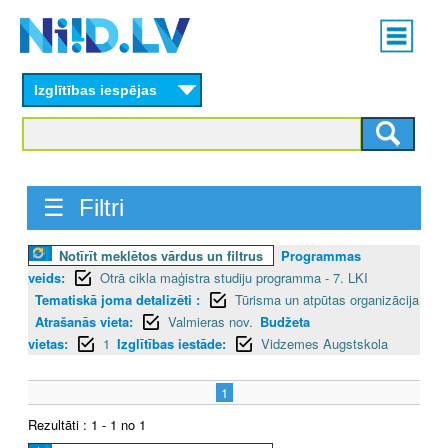
Skip
Main
to
menu
N
main
content
Izglītības iespējas
I
I
D
☰ Filtri
.
Notīrīt meklētos vārdus un filtrus
Programmas
L
veids:
Otrā cikla maģistra studiju programma - 7. LKI
V
Tematiskā joma detalizēti :
Tūrisma un atpūtas organizācija
Atrašanās vieta:
Valmieras nov.
Budžeta
vietas:
1
Izglītības iestāde:
Vidzemes Augstskola
1
Rezultāti : 1 - 1 no 1