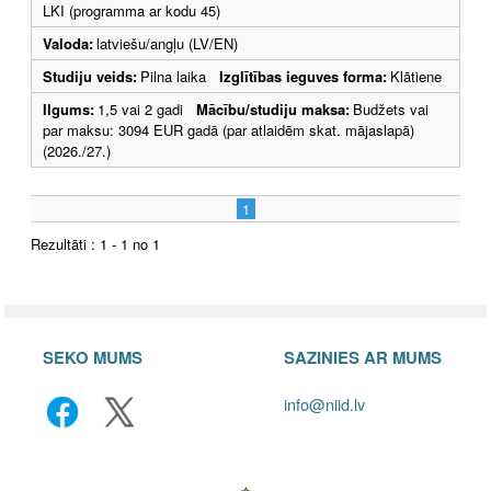
LKI (programma ar kodu 45)
Valoda:
latviešu/angļu (LV/EN)
Studiju veids:
Pilna laika
Izglītības ieguves forma:
Klātiene
Ilgums:
1,5 vai 2 gadi
Mācību/studiju maksa:
Budžets vai
par maksu: 3094 EUR gadā (par atlaidēm skat. mājaslapā)
(2026./27.)
1
Rezultāti : 1 - 1 no 1
SEKO MUMS
SAZINIES AR MUMS
info@niid.lv