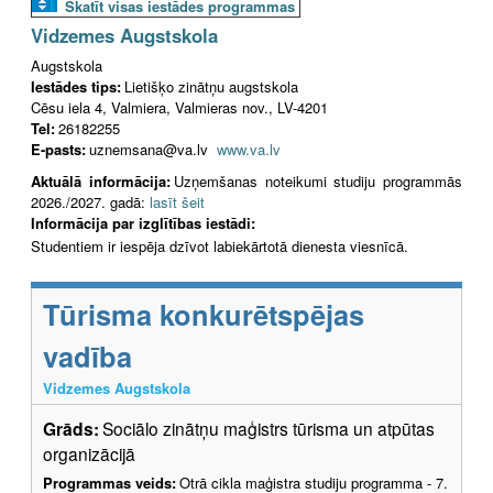
Skatīt visas iestādes programmas
Vidzemes Augstskola
Augstskola
Iestādes tips:
Lietišķo zinātņu augstskola
Cēsu iela 4, Valmiera, Valmieras nov., LV-4201
Tel:
26182255
E-pasts:
uznemsana@va.lv
www.va.lv
Aktuālā informācija:
Uzņemšanas noteikumi studiju programmās
2026./2027. gadā:
lasīt šeit
Informācija par izglītības iestādi:
Studentiem ir iespēja dzīvot labiekārtotā dienesta viesnīcā.
Tūrisma konkurētspējas
vadība
Vidzemes Augstskola
Grāds:
Sociālo zinātņu maģistrs tūrisma un atpūtas
organizācijā
Programmas veids:
Otrā cikla maģistra studiju programma - 7.