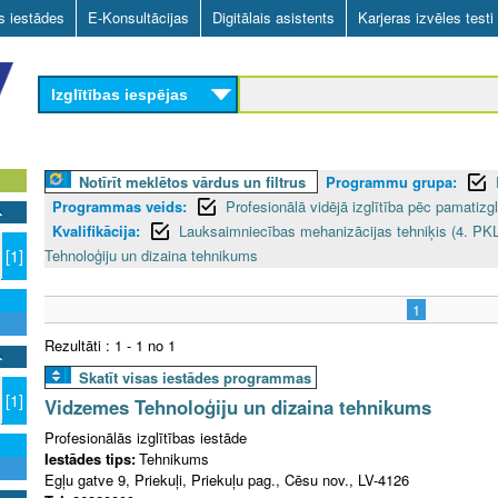
Skip
as iestādes
E-Konsultācijas
Digitālais asistents
Karjeras izvēles testi
to
main
Izglītības iespējas
content
Notīrīt meklētos vārdus un filtrus
Programmu grupa:
Programmas veids:
Profesionālā vidējā izglītība pēc pamatizgl
Kvalifikācija:
Lauksaimniecības mehanizācijas tehniķis (4. PKL
Tehnoloģiju un dizaina tehnikums
[1]
1
Rezultāti : 1 - 1 no 1
Skatīt visas iestādes programmas
[1]
Vidzemes Tehnoloģiju un dizaina tehnikums
Profesionālās izglītības iestāde
Iestādes tips:
Tehnikums
Egļu gatve 9, Priekuļi, Priekuļu pag., Cēsu nov., LV-4126