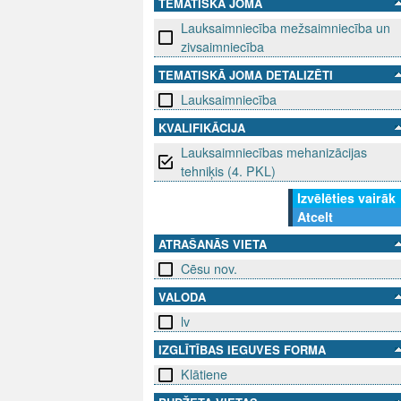
TEMATISKĀ JOMA
Lauksaimniecība mežsaimniecība un
zivsaimniecība
TEMATISKĀ JOMA DETALIZĒTI
Lauksaimniecība
KVALIFIKĀCIJA
Lauksaimniecības mehanizācijas
tehniķis (4. PKL)
Izvēlēties vairāk
Atcelt
ATRAŠANĀS VIETA
Cēsu nov.
VALODA
lv
IZGLĪTĪBAS IEGUVES FORMA
Klātiene