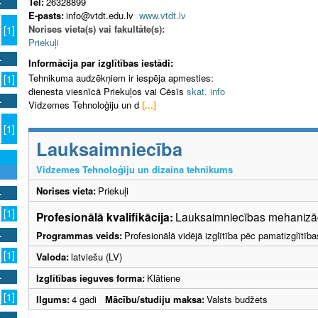
Tel:
26328899
E-pasts:
info@vtdt.edu.lv
www.vtdt.lv
Norises vieta(s) vai fakultāte(s):
[1]
Priekuļi
Informācija par izglītības iestādi:
Tehnikuma audzēkņiem ir iespēja apmesties:
[1]
dienesta viesnīcā Priekuļos vai Cēsīs
skat. info
Vidzemes Tehnoloģiju un d
[...]
[1]
Lauksaimniecība
Vidzemes Tehnoloģiju un dizaina tehnikums
Norises vieta:
Priekuļi
[1]
Profesionālā kvalifikācija:
Lauksaimniecības mehanizāci
Programmas veids:
Profesionālā vidējā izglītība pēc pamatizglītīb
[1]
Valoda:
latviešu (LV)
Izglītības ieguves forma:
Klātiene
[1]
Ilgums:
4 gadi
Mācību/studiju maksa:
Valsts budžets