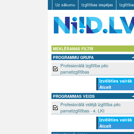
Uz sākumu
Izglītības iespējas
Izglītīb
N
I
MEKLĒŠANAS FILTRI
PROGRAMMU GRUPA
I
Profesionālā izglītība pēc
D
pamatizglītības
Izvēlēties vairāk
.
Atcelt
L
PROGRAMMAS VEIDS
Profesionālā vidējā izglītība pēc
V
pamatizglītības - 4. LKI
Izvēlēties vairāk
Atcelt