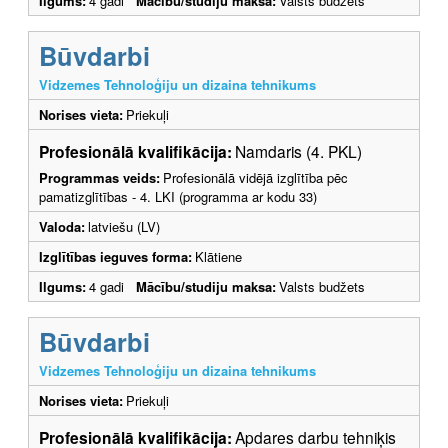
Ilgums:
4 gadi
Mācību/studiju maksa:
Valsts budžets
Būvdarbi
Vidzemes Tehnoloģiju un dizaina tehnikums
Norises vieta:
Priekuļi
Profesionālā kvalifikācija:
Namdaris (4. PKL)
Programmas veids:
Profesionālā vidējā izglītība pēc
pamatizglītības - 4. LKI (programma ar kodu 33)
Valoda:
latviešu (LV)
Izglītības ieguves forma:
Klātiene
Ilgums:
4 gadi
Mācību/studiju maksa:
Valsts budžets
Būvdarbi
Vidzemes Tehnoloģiju un dizaina tehnikums
Norises vieta:
Priekuļi
Profesionālā kvalifikācija:
Apdares darbu tehniķis