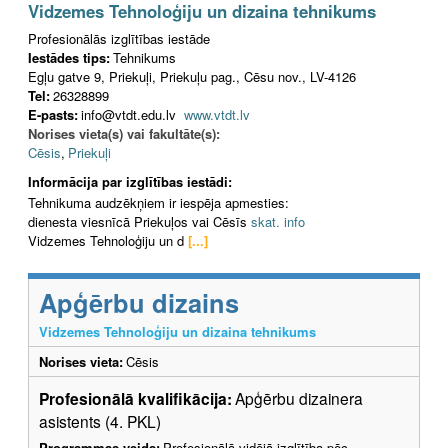
Vidzemes Tehnoloģiju un dizaina tehnikums
Profesionālās izglītības iestāde
Iestādes tips:
Tehnikums
Egļu gatve 9, Priekuļi, Priekuļu pag., Cēsu nov., LV-4126
Tel:
26328899
E-pasts:
info@vtdt.edu.lv
www.vtdt.lv
Norises vieta(s) vai fakultāte(s):
Cēsis
,
Priekuļi
Informācija par izglītības iestādi:
Tehnikuma audzēkņiem ir iespēja apmesties:
dienesta viesnīcā Priekuļos vai Cēsīs
skat. info
Vidzemes Tehnoloģiju un d
[...]
Apģērbu dizains
Vidzemes Tehnoloģiju un dizaina tehnikums
Norises vieta:
Cēsis
Profesionālā kvalifikācija:
Apģērbu dizainera
asistents (4. PKL)
Programmas veids:
Profesionālā vidējā izglītība pēc