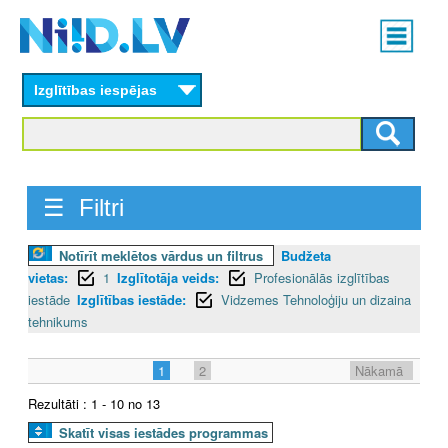
Skip
Main
to
menu
N
main
content
Izglītības iespējas
I
I
D
☰ Filtri
.
Notīrīt meklētos vārdus un filtrus
Budžeta
L
vietas:
1
Izglītotāja veids:
Profesionālās izglītības
V
iestāde
Izglītības iestāde:
Vidzemes Tehnoloģiju un dizaina
tehnikums
1
2
Nākamā
Rezultāti : 1 - 10 no 13
Skatīt visas iestādes programmas