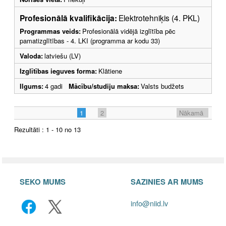
Profesionālā kvalifikācija:
Elektrotehniķis (4. PKL)
Programmas veids:
Profesionālā vidējā izglītība pēc
pamatizglītības - 4. LKI (programma ar kodu 33)
Valoda:
latviešu (LV)
Izglītības ieguves forma:
Klātiene
Ilgums:
4 gadi
Mācību/studiju maksa:
Valsts budžets
1
2
Nākamā
Rezultāti : 1 - 10 no 13
SEKO MUMS
SAZINIES AR MUMS
info@niid.lv