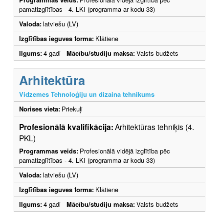
pamatizglītības - 4. LKI (programma ar kodu 33)
Valoda:
latviešu (LV)
Izglītības ieguves forma:
Klātiene
Ilgums:
4 gadi
Mācību/studiju maksa:
Valsts budžets
Arhitektūra
Vidzemes Tehnoloģiju un dizaina tehnikums
Norises vieta:
Priekuļi
Profesionālā kvalifikācija:
Arhitektūras tehniķis (4.
PKL)
Programmas veids:
Profesionālā vidējā izglītība pēc
pamatizglītības - 4. LKI (programma ar kodu 33)
Valoda:
latviešu (LV)
Izglītības ieguves forma:
Klātiene
Ilgums:
4 gadi
Mācību/studiju maksa:
Valsts budžets