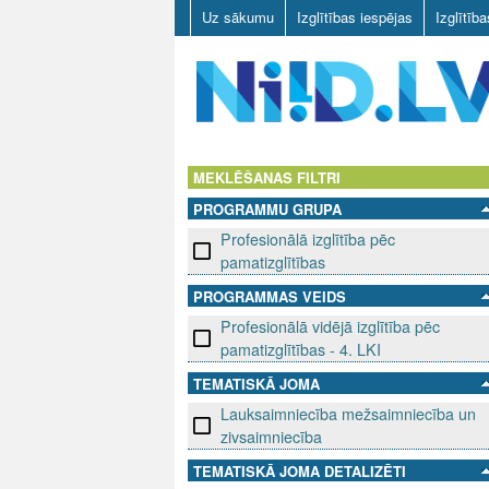
Uz sākumu
Izglītības iespējas
Izglītīb
N
I
MEKLĒŠANAS FILTRI
PROGRAMMU GRUPA
I
Profesionālā izglītība pēc
D
pamatizglītības
PROGRAMMAS VEIDS
.
Profesionālā vidējā izglītība pēc
L
pamatizglītības - 4. LKI
TEMATISKĀ JOMA
V
Lauksaimniecība mežsaimniecība un
zivsaimniecība
TEMATISKĀ JOMA DETALIZĒTI