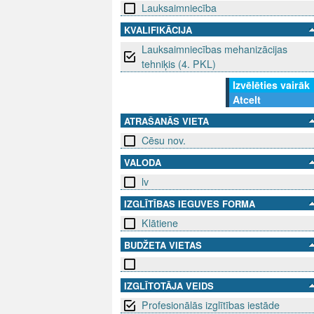
Lauksaimniecība
KVALIFIKĀCIJA
Lauksaimniecības mehanizācijas
tehniķis (4. PKL)
Izvēlēties vairāk
Atcelt
ATRAŠANĀS VIETA
Cēsu nov.
VALODA
lv
IZGLĪTĪBAS IEGUVES FORMA
Klātiene
BUDŽETA VIETAS
IZGLĪTOTĀJA VEIDS
Profesionālās izglītības iestāde