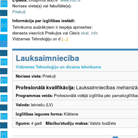
[1]
Norises vieta(s) vai fakultāte(s):
Priekuļi
Informācija par izglītības iestādi:
[1]
Tehnikuma audzēkņiem ir iespēja apmesties:
dienesta viesnīcā Priekuļos vai Cēsīs
skat. info
Vidzemes Tehnoloģiju un d
[...]
Lauksaimniecība
[1]
Vidzemes Tehnoloģiju un dizaina tehnikums
Norises vieta:
Priekuļi
[1]
Profesionālā kvalifikācija:
Lauksaimniecības mehanizāci
Programmas veids:
Profesionālā vidējā izglītība pēc pamatizglītīb
[1]
Valoda:
latviešu (LV)
Izglītības ieguves forma:
Klātiene
[1]
Ilgums:
4 gadi
Mācību/studiju maksa:
Valsts budžets
[1]