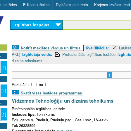
Skip
as iestādes
E-Konsultācijas
Digitālais asistents
Karjeras izvēles testi
to
main
Izglītības iespējas
content
Notīrīt meklētos vārdus un filtrus
Kvalifikācija:
Lauksa
PKL)
Izglītotāja veids:
Profesionālās izglītības iestāde
Izglītīb
dizaina tehnikums
[1]
1
Rezultāti : 1 - 1 no 1
[1]
Skatīt visas iestādes programmas
Vidzemes Tehnoloģiju un dizaina tehnikums
Profesionālās izglītības iestāde
[1]
Iestādes tips:
Tehnikums
Egļu gatve 9, Priekuļi, Priekuļu pag., Cēsu nov., LV-4126
Tel:
26328899
E-pasts:
info@vtdt.edu.lv
www.vtdt.lv