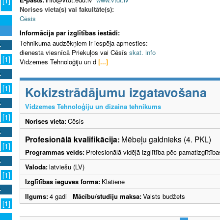
[1]
Norises vieta(s) vai fakultāte(s):
Cēsis
Informācija par izglītības iestādi:
Tehnikuma audzēkņiem ir iespēja apmesties:
dienesta viesnīcā Priekuļos vai Cēsīs
skat. info
[1]
Vidzemes Tehnoloģiju un d
[...]
Kokizstrādājumu izgatavošana
[1]
Vidzemes Tehnoloģiju un dizaina tehnikums
[1]
Norises vieta:
Cēsis
Profesionālā kvalifikācija:
Mēbeļu galdnieks (4. PKL)
[1]
Programmas veids:
Profesionālā vidējā izglītība pēc pamatizglītīb
Valoda:
latviešu (LV)
[1]
Izglītības ieguves forma:
Klātiene
Ilgums:
4 gadi
Mācību/studiju maksa:
Valsts budžets
[1]