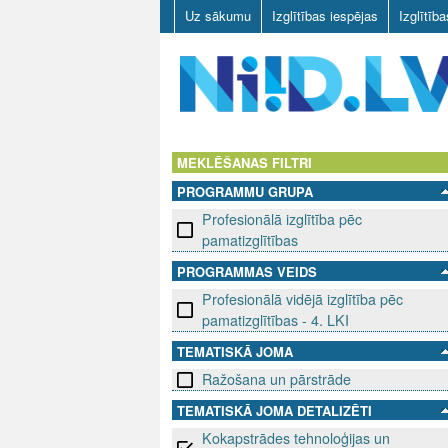
Uz sākumu
Izglītības iespējas
Izglītīb
N
I
MEKLĒŠANAS FILTRI
PROGRAMMU GRUPA
I
Profesionālā izglītība pēc
D
pamatizglītības
PROGRAMMAS VEIDS
.
Profesionālā vidējā izglītība pēc
L
pamatizglītības - 4. LKI
TEMATISKĀ JOMA
V
Ražošana un pārstrāde
TEMATISKĀ JOMA DETALIZĒTI
Kokapstrādes tehnoloģijas un