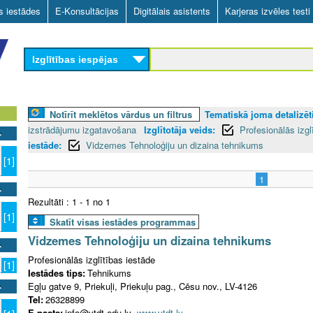
Skip
as iestādes
E-Konsultācijas
Digitālais asistents
Karjeras izvēles testi
to
main
Izglītības iespējas
content
Notīrīt meklētos vārdus un filtrus
Tematiskā joma detalizēti
izstrādājumu izgatavošana
Izglītotāja veids:
Profesionālās izgl
iestāde:
Vidzemes Tehnoloģiju un dizaina tehnikums
[1]
1
Rezultāti : 1 - 1 no 1
[1]
Skatīt visas iestādes programmas
Vidzemes Tehnoloģiju un dizaina tehnikums
Profesionālās izglītības iestāde
[1]
Iestādes tips:
Tehnikums
Egļu gatve 9, Priekuļi, Priekuļu pag., Cēsu nov., LV-4126
Tel:
26328899
E-pasts:
info@vtdt.edu.lv
www.vtdt.lv