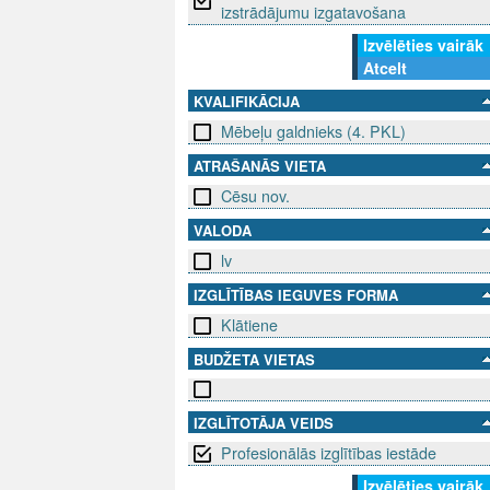
izstrādājumu izgatavošana
Izvēlēties vairāk
Atcelt
KVALIFIKĀCIJA
Mēbeļu galdnieks (4. PKL)
ATRAŠANĀS VIETA
Cēsu nov.
VALODA
lv
IZGLĪTĪBAS IEGUVES FORMA
Klātiene
BUDŽETA VIETAS
IZGLĪTOTĀJA VEIDS
Profesionālās izglītības iestāde
Izvēlēties vairāk