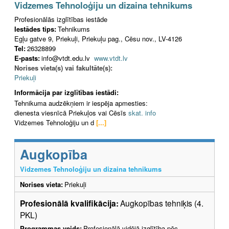
Vidzemes Tehnoloģiju un dizaina tehnikums
Profesionālās izglītības iestāde
Iestādes tips:
Tehnikums
Egļu gatve 9, Priekuļi, Priekuļu pag., Cēsu nov., LV-4126
Tel:
26328899
E-pasts:
info@vtdt.edu.lv
www.vtdt.lv
Norises vieta(s) vai fakultāte(s):
Priekuļi
Informācija par izglītības iestādi:
Tehnikuma audzēkņiem ir iespēja apmesties:
dienesta viesnīcā Priekuļos vai Cēsīs
skat. info
Vidzemes Tehnoloģiju un d
[...]
Augkopība
Vidzemes Tehnoloģiju un dizaina tehnikums
Norises vieta:
Priekuļi
Profesionālā kvalifikācija:
Augkopības tehniķis (4.
PKL)
Programmas veids:
Profesionālā vidējā izglītība pēc