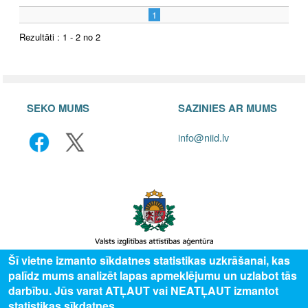
1
Rezultāti : 1 - 2 no 2
SEKO MUMS
SAZINIES AR MUMS
info@niid.lv
Šī vietne izmanto sīkdatnes statistikas uzkrāšanai, kas
palīdz mums analizēt lapas apmeklējumu un uzlabot tās
© 2025 Valsts izglītības attīstības aģentūra, publicētā satura visas tiesības
darbību. Jūs varat ATĻAUT vai NEATĻAUT izmantot
aizsargātas.
statistikas sīkdatnes.