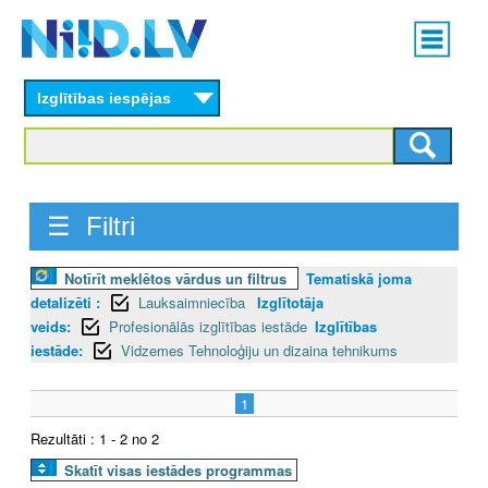
Skip
Main
to
menu
N
main
content
Izglītības iespējas
I
I
D
☰ Filtri
.
Notīrīt meklētos vārdus un filtrus
Tematiskā joma
L
detalizēti :
Lauksaimniecība
Izglītotāja
V
veids:
Profesionālās izglītības iestāde
Izglītības
iestāde:
Vidzemes Tehnoloģiju un dizaina tehnikums
1
Rezultāti : 1 - 2 no 2
Skatīt visas iestādes programmas