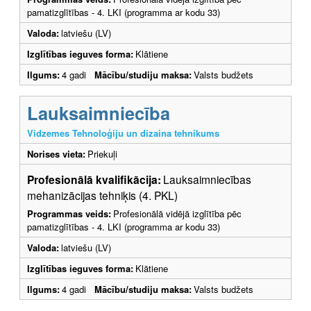
pamatizglītības - 4. LKI (programma ar kodu 33)
Valoda:
latviešu (LV)
Izglītības ieguves forma:
Klātiene
Ilgums:
4 gadi
Mācību/studiju maksa:
Valsts budžets
Lauksaimniecība
Vidzemes Tehnoloģiju un dizaina tehnikums
Norises vieta:
Priekuļi
Profesionālā kvalifikācija:
Lauksaimniecības
mehanizācijas tehniķis (4. PKL)
Programmas veids:
Profesionālā vidējā izglītība pēc
pamatizglītības - 4. LKI (programma ar kodu 33)
Valoda:
latviešu (LV)
Izglītības ieguves forma:
Klātiene
Ilgums:
4 gadi
Mācību/studiju maksa:
Valsts budžets