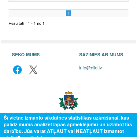
1
Rezultāti : 1 - 1 no 1
SEKO MUMS
SAZINIES AR MUMS
info@niid.lv
Šī vietne izmanto sīkdatnes statistikas uzkrāšanai, kas
palīdz mums analizēt lapas apmeklējumu un uzlabot tās
© 2025 Valsts izglītības attīstības aģentūra, publicētā satura visas tiesības
darbību. Jūs varat ATĻAUT vai NEATĻAUT izmantot
aizsargātas.