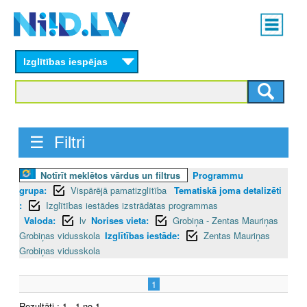
Skip
Main
to
menu
N
main
content
Izglītības iespējas
I
I
D
☰ Filtri
.
Notīrīt meklētos vārdus un filtrus
Programmu
L
grupa:
Vispārējā pamatizglītība
Tematiskā joma detalizēti
V
:
Izglītības iestādes izstrādātas programmas
Valoda:
lv
Norises vieta:
Grobiņa - Zentas Mauriņas
Grobiņas vidusskola
Izglītības iestāde:
Zentas Mauriņas
Grobiņas vidusskola
1
Rezultāti : 1 - 1 no 1