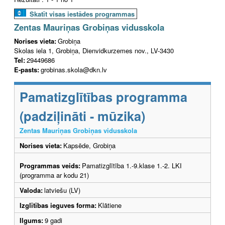
Skatīt visas iestādes programmas
Zentas Mauriņas Grobiņas vidusskola
Norises vieta:
Grobiņa
Skolas iela 1, Grobiņa, Dienvidkurzemes nov., LV-3430
Tel:
29449686
E-pasts:
grobinas.skola@dkn.lv
Pamatizglītības programma
(padziļināti - mūzika)
Zentas Mauriņas Grobiņas vidusskola
Norises vieta:
Kapsēde, Grobiņa
Programmas veids:
Pamatizglītība 1.-9.klase 1.-2. LKI
(programma ar kodu 21)
Valoda:
latviešu (LV)
Izglītības ieguves forma:
Klātiene
Ilgums:
9 gadi