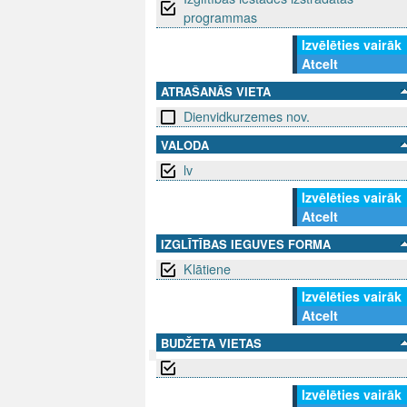
programmas
Izvēlēties vairāk
Atcelt
ATRAŠANĀS VIETA
Dienvidkurzemes nov.
VALODA
lv
Izvēlēties vairāk
Atcelt
IZGLĪTĪBAS IEGUVES FORMA
Klātiene
Izvēlēties vairāk
Atcelt
BUDŽETA VIETAS
SEKO MUMS
Izvēlēties vairāk
SAZINIE