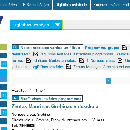
Skip
as iestādes
E-Konsultācijas
Digitālais asistents
Karjeras izvēles testi
to
main
Izglītības iespējas
content
Notīrīt meklētos vārdus un filtrus
Programmu grupa:
detalizēti :
Izglītības iestādes izstrādātas programmas
Valoda:
forma:
Klātiene
Budžeta vietas:
1
Norises vieta:
Gr
[1]
vidusskola
Izglītības iestāde:
Zentas Mauriņas Grobiņas viduss
1
Rezultāti : 1 - 1 no 1
[1]
Skatīt visas iestādes programmas
Zentas Mauriņas Grobiņas vidusskola
[1]
Norises vieta:
Grobiņa
Skolas iela 1, Grobiņa, Dienvidkurzemes nov., LV-3430
Tel:
29449686