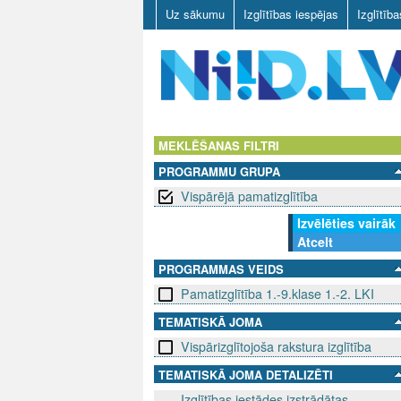
Uz sākumu
Izglītības iespējas
Izglītīb
N
I
MEKLĒŠANAS FILTRI
PROGRAMMU GRUPA
I
Vispārējā pamatizglītība
D
Izvēlēties vairāk
Atcelt
.
PROGRAMMAS VEIDS
L
Pamatizglītība 1.-9.klase 1.-2. LKI
V
TEMATISKĀ JOMA
Vispārizglītojoša rakstura izglītība
TEMATISKĀ JOMA DETALIZĒTI
Izglītības iestādes izstrādātas