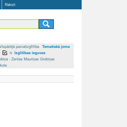
Raksti
Vispārējā pamatizglītība
Tematiskā joma
lv
Izglītības ieguves
obiņa - Zentas Mauriņas Grobiņas
kola