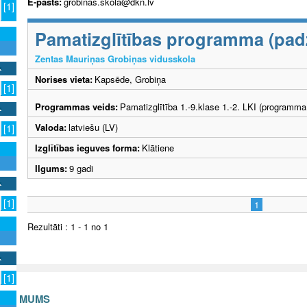
E-pasts:
grobinas.skola@dkn.lv
[1]
Pamatizglītības programma (padzi
Zentas Mauriņas Grobiņas vidusskola
Norises vieta:
Kapsēde, Grobiņa
[1]
Programmas veids:
Pamatizglītība 1.-9.klase 1.-2. LKI (programma
Valoda:
latviešu (LV)
[1]
Izglītības ieguves forma:
Klātiene
Ilgums:
9 gadi
[1]
1
Rezultāti : 1 - 1 no 1
[1]
S AR MUMS