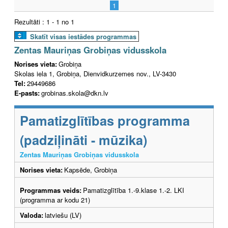
1
Rezultāti : 1 - 1 no 1
Skatīt visas iestādes programmas
Zentas Mauriņas Grobiņas vidusskola
Norises vieta:
Grobiņa
Skolas iela 1, Grobiņa, Dienvidkurzemes nov., LV-3430
Tel:
29449686
E-pasts:
grobinas.skola@dkn.lv
Pamatizglītības programma
(padziļināti - mūzika)
Zentas Mauriņas Grobiņas vidusskola
Norises vieta:
Kapsēde, Grobiņa
Programmas veids:
Pamatizglītība 1.-9.klase 1.-2. LKI
(programma ar kodu 21)
Valoda:
latviešu (LV)