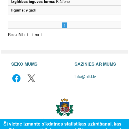
Izglītības ieguves forma:
Klātiene
Ilgums:
9 gadi
1
Rezultāti : 1 - 1 no 1
SEKO MUMS
SAZINIES AR MUMS
info@niid.lv
Šī vietne izmanto sīkdatnes statistikas uzkrāšanai, kas