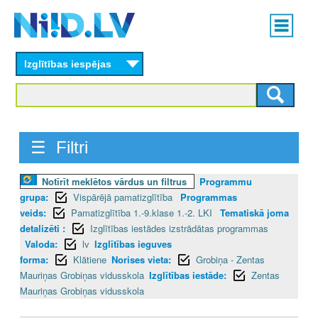
Skip
Main
to
menu
N
main
content
Izglītības iespējas
I
I
D
☰ Filtri
.
Notīrīt meklētos vārdus un filtrus
Programmu
L
grupa:
Vispārējā pamatizglītība
Programmas
V
veids:
Pamatizglītība 1.-9.klase 1.-2. LKI
Tematiskā joma
detalizēti :
Izglītības iestādes izstrādātas programmas
Valoda:
lv
Izglītības ieguves
forma:
Klātiene
Norises vieta:
Grobiņa - Zentas
Mauriņas Grobiņas vidusskola
Izglītības iestāde:
Zentas
Mauriņas Grobiņas vidusskola