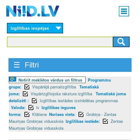
Skip
Main
to
menu
N
main
content
Izglītības iespējas
I
I
D
☰ Filtri
.
Notīrīt meklētos vārdus un filtrus
Programmu
L
grupa:
Vispārējā pamatizglītība
Tematiskā
V
joma:
Vispārizglītojoša rakstura izglītība
Tematiskā joma
detalizēti :
Izglītības iestādes izstrādātas programmas
Valoda:
lv
Izglītības ieguves
forma:
Klātiene
Norises vieta:
Grobiņa - Zentas
Mauriņas Grobiņas vidusskola
Izglītības iestāde:
Zentas
Mauriņas Grobiņas vidusskola