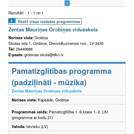
1
Rezultāti : 1 - 1 no 1
Skatīt visas iestādes programmas
Zentas Mauriņas Grobiņas vidusskola
Norises vieta:
Grobiņa
Skolas iela 1, Grobiņa, Dienvidkurzemes nov., LV-3430
Tel:
29449686
E-pasts:
grobinas.skola@dkn.lv
Pamatizglītības programma
(padziļināti - mūzika)
Zentas Mauriņas Grobiņas vidusskola
Norises vieta:
Kapsēde, Grobiņa
Programmas veids:
Pamatizglītība 1.-9.klase 1.-2. LKI
(programma ar kodu 21)
Valoda:
latviešu (LV)