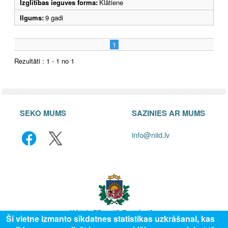
Izglītības ieguves forma:
Klātiene
Ilgums:
9 gadi
1
Rezultāti : 1 - 1 no 1
SEKO MUMS
SAZINIES AR MUMS
info@niid.lv
Šī vietne izmanto sīkdatnes statistikas uzkrāšanai, kas