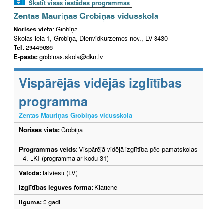
Skatīt visas iestādes programmas
Zentas Mauriņas Grobiņas vidusskola
Norises vieta:
Grobiņa
Skolas iela 1, Grobiņa, Dienvidkurzemes nov., LV-3430
Tel:
29449686
E-pasts:
grobinas.skola@dkn.lv
Vispārējās vidējās izglītības
programma
Zentas Mauriņas Grobiņas vidusskola
Norises vieta:
Grobiņa
Programmas veids:
Vispārējā vidējā izglītība pēc pamatskolas
- 4. LKI (programma ar kodu 31)
Valoda:
latviešu (LV)
Izglītības ieguves forma:
Klātiene
Ilgums:
3 gadi