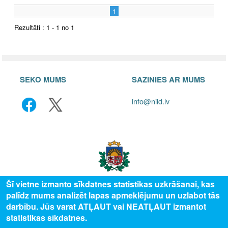
1
Rezultāti : 1 - 1 no 1
SEKO MUMS
SAZINIES AR MUMS
info@niid.lv
Šī vietne izmanto sīkdatnes statistikas uzkrāšanai, kas
palīdz mums analizēt lapas apmeklējumu un uzlabot tās
© 2025 Valsts izglītības attīstības aģentūra, publicētā satura visas tiesības
darbību. Jūs varat ATĻAUT vai NEATĻAUT izmantot
aizsargātas.
statistikas sīkdatnes.