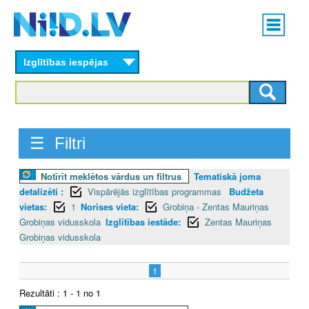
Skip
Main
to
menu
N
main
content
Izglītības iespējas
I
I
D
☰ Filtri
.
Notīrīt meklētos vārdus un filtrus
Tematiskā joma
L
detalizēti :
Vispārējās izglītības programmas
Budžeta
V
vietas:
1
Norises vieta:
Grobiņa - Zentas Mauriņas
Grobiņas vidusskola
Izglītības iestāde:
Zentas Mauriņas
Grobiņas vidusskola
1
Rezultāti : 1 - 1 no 1