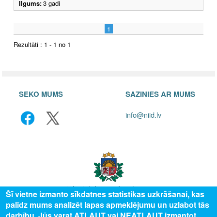
Ilgums:
3 gadi
1
Rezultāti : 1 - 1 no 1
SEKO MUMS
SAZINIES AR MUMS
info@niid.lv
Šī vietne izmanto sīkdatnes statistikas uzkrāšanai, kas
palīdz mums analizēt lapas apmeklējumu un uzlabot tās
© 2025 Valsts izglītības attīstības aģentūra, publicētā satura visas tiesības
darbību. Jūs varat ATĻAUT vai NEATĻAUT izmantot