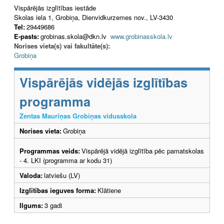
Vispārējās izglītības iestāde
Skolas iela 1, Grobiņa, Dienvidkurzemes nov., LV-3430
Tel:
29449686
E-pasts:
grobinas.skola@dkn.lv
www.grobinasskola.lv
Norises vieta(s) vai fakultāte(s):
Grobiņa
Vispārējās vidējās izglītības
programma
Zentas Mauriņas Grobiņas vidusskola
Norises vieta:
Grobiņa
Programmas veids:
Vispārējā vidējā izglītība pēc pamatskolas
- 4. LKI (programma ar kodu 31)
Valoda:
latviešu (LV)
Izglītības ieguves forma:
Klātiene
Ilgums:
3 gadi