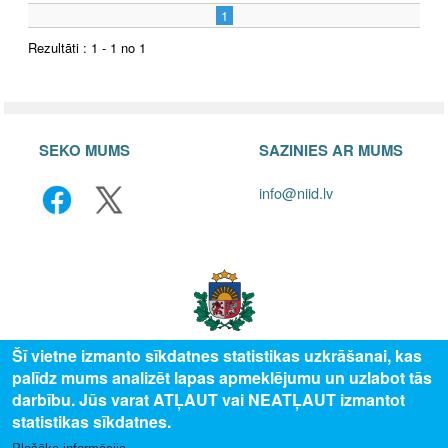
1
Rezultāti : 1 - 1 no 1
SEKO MUMS
SAZINIES AR MUMS
info@niid.lv
Šī vietne izmanto sīkdatnes statistikas uzkrāšanai, kas
palīdz mums analizēt lapas apmeklējumu un uzlabot tās
© 2025 Valsts izglītības attīstības aģentūra, publicētā satura visas tiesības
darbību. Jūs varat ATĻAUT vai NEATĻAUT izmantot
aizsargātas.
statistikas sīkdatnes.