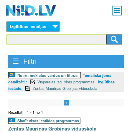
Skip
Main
to
menu
N
main
content
Izglītības iespējas
I
I
D
☰ Filtri
.
Notīrīt meklētos vārdus un filtrus
Tematiskā joma
L
detalizēti :
Vispārējās izglītības programmas
Izglītības
V
iestāde:
Zentas Mauriņas Grobiņas vidusskola
1
Rezultāti : 1 - 1 no 1
Skatīt visas iestādes programmas
Zentas Mauriņas Grobiņas vidusskola