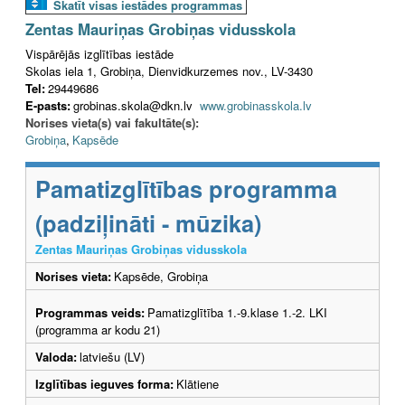
Skatīt visas iestādes programmas
Zentas Mauriņas Grobiņas vidusskola
Vispārējās izglītības iestāde
Skolas iela 1, Grobiņa, Dienvidkurzemes nov., LV-3430
Tel:
29449686
E-pasts:
grobinas.skola@dkn.lv
www.grobinasskola.lv
Norises vieta(s) vai fakultāte(s):
Grobiņa
,
Kapsēde
Pamatizglītības programma
(padziļināti - mūzika)
Zentas Mauriņas Grobiņas vidusskola
Norises vieta:
Kapsēde, Grobiņa
Programmas veids:
Pamatizglītība 1.-9.klase 1.-2. LKI
(programma ar kodu 21)
Valoda:
latviešu (LV)
Izglītības ieguves forma:
Klātiene