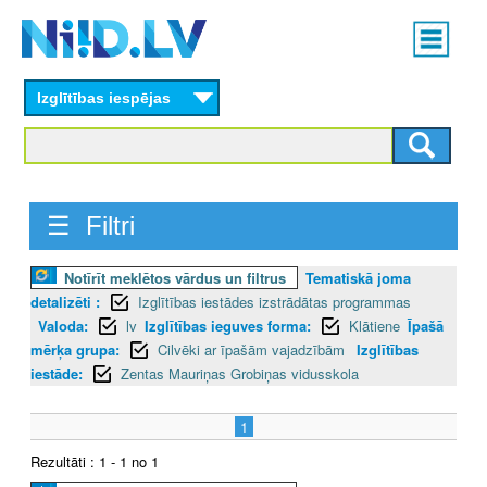
Skip
Main
to
menu
N
main
content
Izglītības iespējas
I
I
D
☰ Filtri
.
Notīrīt meklētos vārdus un filtrus
Tematiskā joma
L
detalizēti :
Izglītības iestādes izstrādātas programmas
V
Valoda:
lv
Izglītības ieguves forma:
Klātiene
Īpašā
mērķa grupa:
Cilvēki ar īpašām vajadzībām
Izglītības
iestāde:
Zentas Mauriņas Grobiņas vidusskola
1
Rezultāti : 1 - 1 no 1