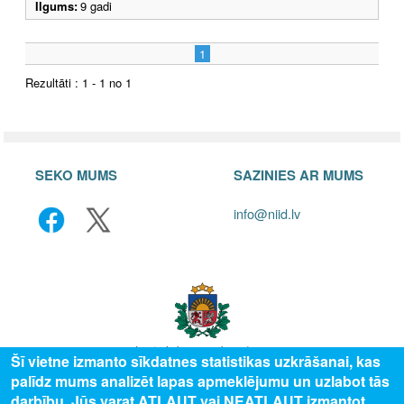
Ilgums:
9 gadi
1
Rezultāti : 1 - 1 no 1
SEKO MUMS
SAZINIES AR MUMS
info@niid.lv
Šī vietne izmanto sīkdatnes statistikas uzkrāšanai, kas
palīdz mums analizēt lapas apmeklējumu un uzlabot tās
© 2025 Valsts izglītības attīstības aģentūra, publicētā satura visas tiesības
darbību. Jūs varat ATĻAUT vai NEATĻAUT izmantot