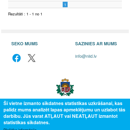
1
Rezultāti : 1 - 1 no 1
SEKO MUMS
SAZINIES AR MUMS
info@niid.lv
Šī vietne izmanto sīkdatnes statistikas uzkrāšanai, kas
palīdz mums analizēt lapas apmeklējumu un uzlabot tās
© 2025 Valsts izglītības attīstības aģentūra, publicētā satura visas tiesības
darbību. Jūs varat ATĻAUT vai NEATĻAUT izmantot
aizsargātas.
statistikas sīkdatnes.