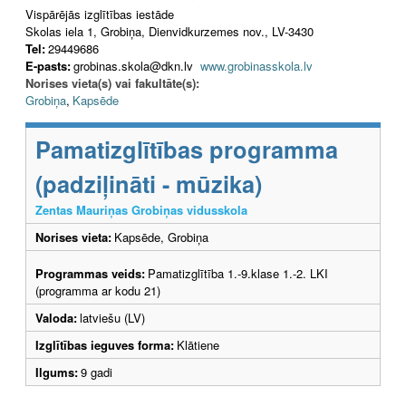
Vispārējās izglītības iestāde
Skolas iela 1, Grobiņa, Dienvidkurzemes nov., LV-3430
Tel:
29449686
E-pasts:
grobinas.skola@dkn.lv
www.grobinasskola.lv
Norises vieta(s) vai fakultāte(s):
Grobiņa
,
Kapsēde
Pamatizglītības programma
(padziļināti - mūzika)
Zentas Mauriņas Grobiņas vidusskola
Norises vieta:
Kapsēde, Grobiņa
Programmas veids:
Pamatizglītība 1.-9.klase 1.-2. LKI
(programma ar kodu 21)
Valoda:
latviešu (LV)
Izglītības ieguves forma:
Klātiene
Ilgums:
9 gadi