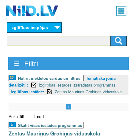
Skip
Main
to
menu
N
main
content
Izglītības iespējas
I
I
D
☰ Filtri
.
Notīrīt meklētos vārdus un filtrus
Tematiskā joma
L
detalizēti :
Izglītības iestādes izstrādātas programmas
V
Izglītības iestāde:
Zentas Mauriņas Grobiņas vidusskola
1
Rezultāti : 1 - 1 no 1
Skatīt visas iestādes programmas
Zentas Mauriņas Grobiņas vidusskola