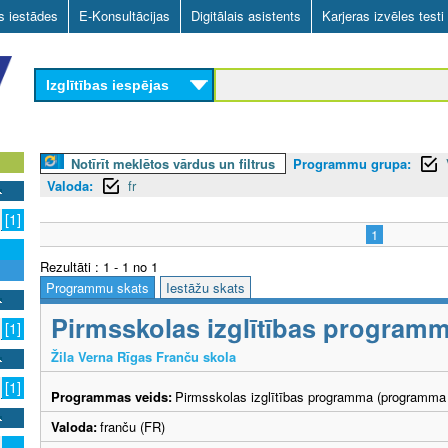
Skip
as iestādes
E-Konsultācijas
Digitālais asistents
Karjeras izvēles testi
to
main
Izglītības iespējas
content
Notīrīt meklētos vārdus un filtrus
Programmu grupa:
Valoda:
fr
[1]
1
Rezultāti : 1 - 1 no 1
Programmu skats
Iestāžu skats
Pirmsskolas izglītības program
[1]
Žila Verna Rīgas Franču skola
[1]
Programmas veids:
Pirmsskolas izglītības programma (programma 
Valoda:
franču (FR)