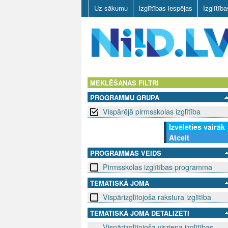
Uz sākumu
Izglītības iespējas
Izglītīb
N
I
MEKLĒŠANAS FILTRI
PROGRAMMU GRUPA
I
Vispārējā pirmsskolas izglītība
D
Izvēlēties vairāk
Atcelt
.
PROGRAMMAS VEIDS
L
Pirmsskolas izglītības programma
V
TEMATISKĀ JOMA
Vispārizglītojoša rakstura izglītība
TEMATISKĀ JOMA DETALIZĒTI
Vispārizglītojoša virziena izglītības