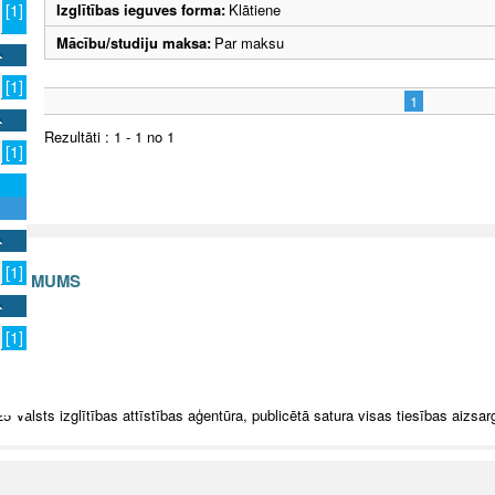
Izglītības ieguves forma:
Klātiene
[1]
Mācību/studiju maksa:
Par maksu
[1]
1
Rezultāti : 1 - 1 no 1
[1]
[1]
S AR MUMS
v
[1]
5 Valsts izglītības attīstības aģentūra, publicētā satura visas tiesības aizsar