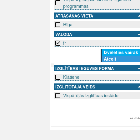
programmas
ATRAŠANĀS VIETA
Rīga
VALODA
fr
Izvēlēties vairāk
Atcelt
IZGLĪTĪBAS IEGUVES FORMA
Klātiene
SEKO MUMS
SAZINIE
IZGLĪTOTĀJA VEIDS
info@niid.l
Vispārējās izglītības iestāde
© 202