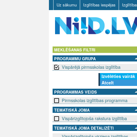
Uz sākumu
Izglītības iespējas
Izglītīb
N
I
MEKLĒŠANAS FILTRI
PROGRAMMU GRUPA
I
Vispārējā pirmsskolas izglītība
D
Izvēlēties vairāk
Atcelt
.
PROGRAMMAS VEIDS
L
Pirmsskolas izglītības programma
V
TEMATISKĀ JOMA
Vispārizglītojoša rakstura izglītība
TEMATISKĀ JOMA DETALIZĒTI
Vispārizglītojoša virziena izglītības