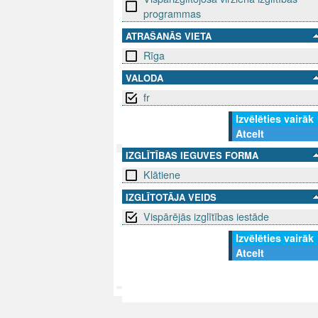
programmas
ATRAŠANĀS VIETA
Rīga
VALODA
fr
Izvēlēties vairāk
Atcelt
IZGLĪTĪBAS IEGUVES FORMA
Klātiene
SEKO MUMS
SAZINIE
IZGLĪTOTĀJA VEIDS
info@niid.l
Vispārējās izglītības iestāde
Izvēlēties vairāk
Atcelt
© 202