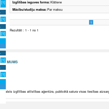
Izglītības ieguves forma:
Klātiene
[1]
Mācību/studiju maksa:
Par maksu
[1]
1
Rezultāti : 1 - 1 no 1
[1]
[1]
S AR MUMS
v
[1]
5 Valsts izglītības attīstības aģentūra, publicētā satura visas tiesības aizsar