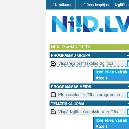
Uz sākumu
Izglītības iespējas
Izglītīb
N
I
MEKLĒŠANAS FILTRI
PROGRAMMU GRUPA
I
Vispārējā pirmsskolas izglītība
D
Izvēlēties vairāk
Atcelt
.
PROGRAMMAS VEIDS
L
Pirmsskolas izglītības programma
V
TEMATISKĀ JOMA
Vispārizglītojoša rakstura izglītība
Izvēlēties vairāk
Atcelt