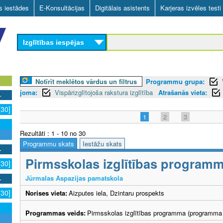
Skip
as iestādes
E-Konsultācijas
Digitālais asistents
Karjeras izvēles testi
to
main
Izglītības iespējas
content
Notīrīt meklētos vārdus un filtrus
Programmu grupa:
joma:
Vispārizglītojoša rakstura izglītība
Atrašanās vieta:
[30]
1
2
3
Rezultāti : 1 - 10 no 30
Programmu skats
Iestāžu skats
Pirmsskolas izglītības program
[30]
Jūrmalas Aspazijas pamatskola
[30]
Norises vieta:
Aizputes iela, Dzintaru prospekts
Programmas veids:
Pirmsskolas izglītības programma (programma 