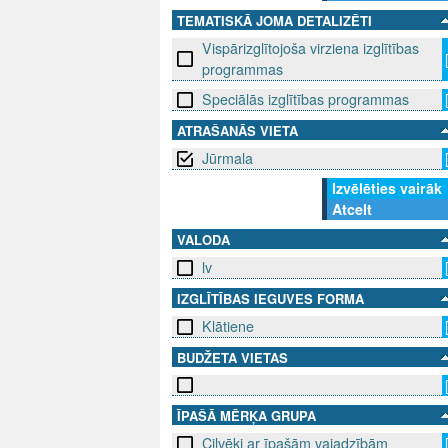
TEMATISKĀ JOMA DETALIZĒTI
Vispārizglītojoša virziena izglītības
programmas
Speciālās izglītības programmas
ATRAŠANĀS VIETA
Jūrmala
Izvēlēties vairāk
Atcelt
VALODA
lv
IZGLĪTĪBAS IEGUVES FORMA
Klātiene
BUDŽETA VIETAS
ĪPAŠĀ MĒRĶA GRUPA
Cilvēki ar īpašām vajadzībām