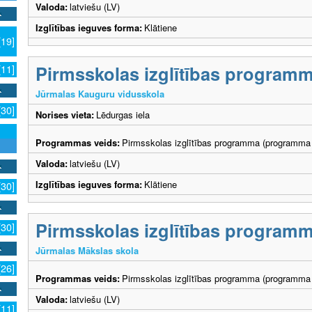
Valoda:
latviešu (LV)
Izglītības ieguves forma:
Klātiene
[19]
Pirmsskolas izglītības program
[11]
Jūrmalas Kauguru vidusskola
[30]
Norises vieta:
Lēdurgas iela
Programmas veids:
Pirmsskolas izglītības programma (programma 
Valoda:
latviešu (LV)
Izglītības ieguves forma:
Klātiene
[30]
Pirmsskolas izglītības program
[30]
Jūrmalas Mākslas skola
[26]
Programmas veids:
Pirmsskolas izglītības programma (programma 
Valoda:
latviešu (LV)
[11]