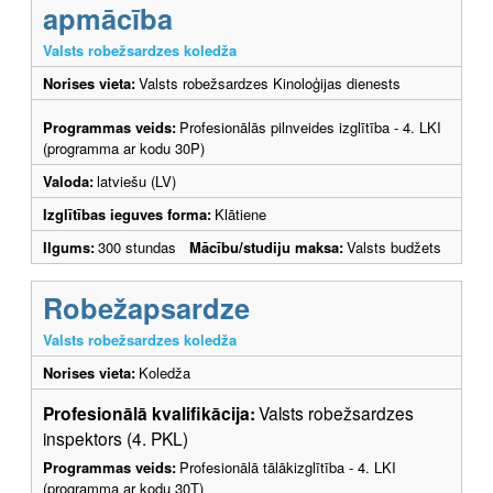
apmācība
Valsts robežsardzes koledža
Norises vieta:
Valsts robežsardzes Kinoloģijas dienests
Programmas veids:
Profesionālās pilnveides izglītība - 4. LKI
(programma ar kodu 30P)
Valoda:
latviešu (LV)
Izglītības ieguves forma:
Klātiene
Ilgums:
300 stundas
Mācību/studiju maksa:
Valsts budžets
Robežapsardze
Valsts robežsardzes koledža
Norises vieta:
Koledža
Profesionālā kvalifikācija:
Valsts robežsardzes
inspektors (4. PKL)
Programmas veids:
Profesionālā tālākizglītība - 4. LKI
(programma ar kodu 30T)