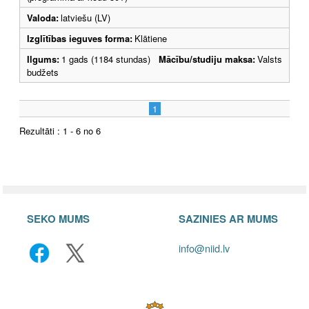
Valoda:
latviešu (LV)
Izglītības ieguves forma:
Klātiene
Ilgums:
1 gads (1184 stundas)
Mācību/studiju maksa:
Valsts
budžets
1
Rezultāti : 1 - 6 no 6
SEKO MUMS
SAZINIES AR MUMS
info@niid.lv