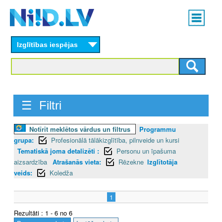
Skip
Main
to
menu
N
main
content
Izglītības iespējas
I
I
D
☰ Filtri
.
L
Notīrīt meklētos vārdus un filtrus
Programmu
grupa:
Profesionālā tālākizglītība, pilnveide un kursi
V
Tematiskā joma detalizēti :
Personu un īpašuma
aizsardzība
Atrašanās vieta:
Rēzekne
Izglītotāja
veids:
Koledža
1
Rezultāti : 1 - 6 no 6