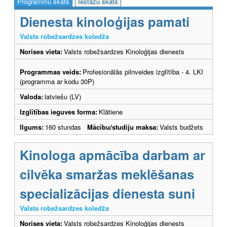
Programmu skats
Iestāžu skats
Dienesta kinoloģijas pamati
Valsts robežsardzes koledža
Norises vieta:
Valsts robežsardzes Kinoloģijas dienests
Programmas veids:
Profesionālās pilnveides izglītība - 4. LKI
(programma ar kodu 30P)
Valoda:
latviešu (LV)
Izglītības ieguves forma:
Klātiene
Ilgums:
160 stundas
Mācību/studiju maksa:
Valsts budžets
Kinologa apmācība darbam ar
cilvēka smaržas meklēšanas
specializācijas dienesta suni
Valsts robežsardzes koledža
Norises vieta:
Valsts robežsardzes Kinoloģijas dienests