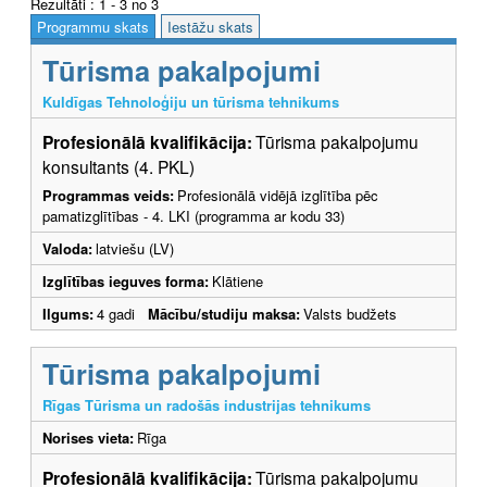
Rezultāti : 1 - 3 no 3
Programmu skats
Iestāžu skats
Tūrisma pakalpojumi
Kuldīgas Tehnoloģiju un tūrisma tehnikums
Profesionālā kvalifikācija:
Tūrisma pakalpojumu
konsultants (4. PKL)
Programmas veids:
Profesionālā vidējā izglītība pēc
pamatizglītības - 4. LKI (programma ar kodu 33)
Valoda:
latviešu (LV)
Izglītības ieguves forma:
Klātiene
Ilgums:
4 gadi
Mācību/studiju maksa:
Valsts budžets
Tūrisma pakalpojumi
Rīgas Tūrisma un radošās industrijas tehnikums
Norises vieta:
Rīga
Profesionālā kvalifikācija:
Tūrisma pakalpojumu