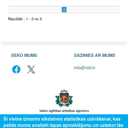
1
Rezultāti : 1 - 3 no 3
SEKO MUMS
SAZINIES AR MUMS
info@niid.lv
Šī vietne izmanto sīkdatnes statistikas uzkrāšanai, kas
palīdz mums analizēt lapas apmeklējumu un uzlabot tās
© 2025 Valsts izglītības attīstības aģentūra, publicētā satura visas tiesības