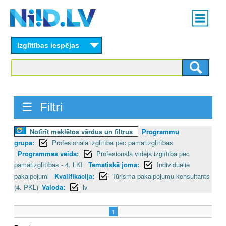
Skip
Main
to
menu
N
main
content
Izglītības iespējas
I
I
D
☰ Filtri
.
L
Notīrīt meklētos vārdus un filtrus
Programmu
grupa:
Profesionālā izglītība pēc pamatizglītības
V
Programmas veids:
Profesionālā vidējā izglītība pēc
pamatizglītības - 4. LKI
Tematiskā joma:
Individuālie
pakalpojumi
Kvalifikācija:
Tūrisma pakalpojumu konsultants
(4. PKL)
Valoda:
lv
1