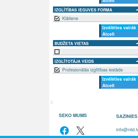
Atcelt
IZGLĪTĪBAS IEGUVES FORMA
Klātiene
Izvēlēties vairāk
Atcelt
BUDŽETA VIETAS
IZGLĪTOTĀJA VEIDS
Profesionālās izglītības iestāde
Izvēlēties vairāk
Atcelt
SEKO MUMS
SAZINIE
info@niid.l