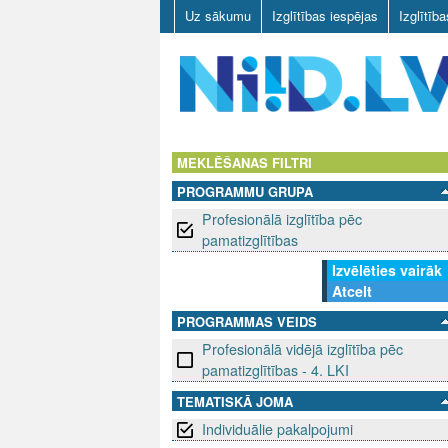
Uz sākumu
Izglītības iespējas
Izglītīb
N
I
MEKLĒŠANAS FILTRI
PROGRAMMU GRUPA
I
Profesionālā izglītība pēc
D
pamatizglītības
Izvēlēties vairāk
.
Atcelt
L
PROGRAMMAS VEIDS
Profesionālā vidējā izglītība pēc
V
pamatizglītības - 4. LKI
TEMATISKĀ JOMA
Individuālie pakalpojumi