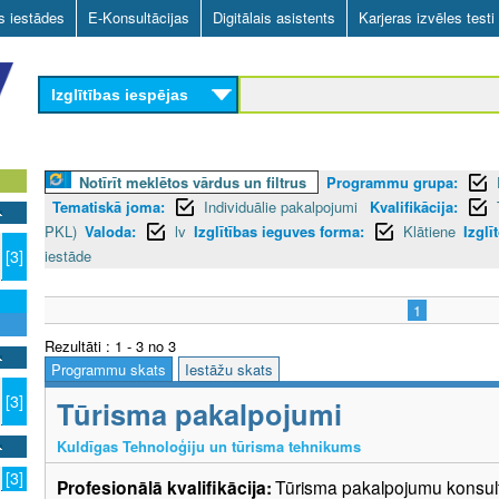
Skip
as iestādes
E-Konsultācijas
Digitālais asistents
Karjeras izvēles testi
to
main
Izglītības iespējas
content
Notīrīt meklētos vārdus un filtrus
Programmu grupa:
Tematiskā joma:
Individuālie pakalpojumi
Kvalifikācija:
PKL)
Valoda:
lv
Izglītības ieguves forma:
Klātiene
Izglī
iestāde
[3]
1
Rezultāti : 1 - 3 no 3
Programmu skats
Iestāžu skats
[3]
Tūrisma pakalpojumi
Kuldīgas Tehnoloģiju un tūrisma tehnikums
[3]
Profesionālā kvalifikācija:
Tūrisma pakalpojumu konsult