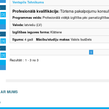
Ventspils Tehnikums
Profesionālā kvalifikācija:
Tūrisma pakalpojumu konsult
[3]
Programmas veids:
Profesionālā vidējā izglītība pēc pamatizglītīb
Valoda:
latviešu (LV)
Izglītības ieguves forma:
Klātiene
Ilgums:
4 gadi
Mācību/studiju maksa:
Valsts budžets
[3]
1
[3]
Rezultāti : 1 - 3 no 3
S AR MUMS
v