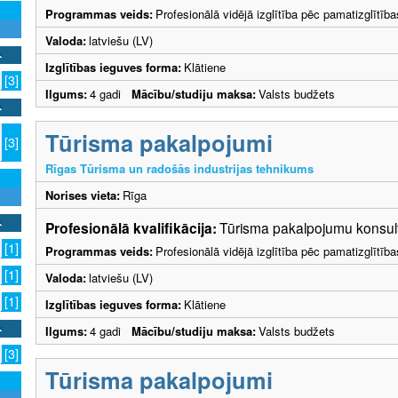
Programmas veids:
Profesionālā vidējā izglītība pēc pamatizglītīb
Valoda:
latviešu (LV)
Izglītības ieguves forma:
Klātiene
[3]
Ilgums:
4 gadi
Mācību/studiju maksa:
Valsts budžets
Tūrisma pakalpojumi
[3]
Rīgas Tūrisma un radošās industrijas tehnikums
Norises vieta:
Rīga
Profesionālā kvalifikācija:
Tūrisma pakalpojumu konsult
[1]
Programmas veids:
Profesionālā vidējā izglītība pēc pamatizglītīb
[1]
Valoda:
latviešu (LV)
[1]
Izglītības ieguves forma:
Klātiene
Ilgums:
4 gadi
Mācību/studiju maksa:
Valsts budžets
[3]
Tūrisma pakalpojumi