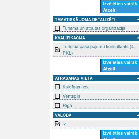
Izvēlēties vairāk
Atcelt
TEMATISKĀ JOMA DETALIZĒTI
Tūrisma un atpūtas organizācija
KVALIFIKĀCIJA
Tūrisma pakalpojumu konsultants (4.
PKL)
Izvēlēties vairāk
Atcelt
ATRAŠANĀS VIETA
Kuldīgas nov.
Ventspils
Rīga
VALODA
lv
Izvēlēties vairāk