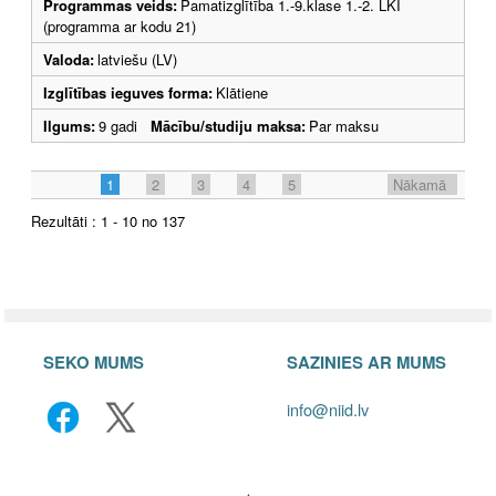
Programmas veids:
Pamatizglītība 1.-9.klase 1.-2. LKI
(programma ar kodu 21)
Valoda:
latviešu (LV)
Izglītības ieguves forma:
Klātiene
Ilgums:
9 gadi
Mācību/studiju maksa:
Par maksu
1
2
3
4
5
Nākamā
Rezultāti : 1 - 10 no 137
SEKO MUMS
SAZINIES AR MUMS
info@niid.lv