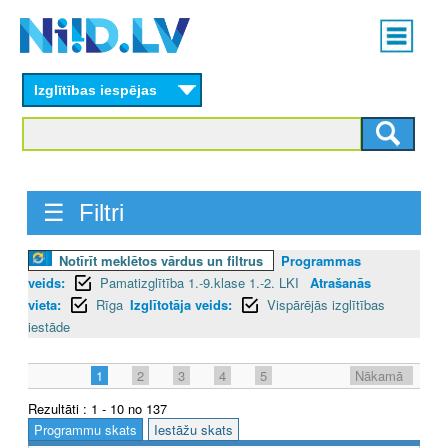
Skip
Main
to
menu
N
main
content
Izglītības iespējas
I
I
D
☰ Filtri
.
L
Notīrīt meklētos vārdus un filtrus
Programmas
veids:
Pamatizglītība 1.-9.klase 1.-2. LKI
Atrašanās
V
vieta:
Rīga
Izglītotāja veids:
Vispārējās izglītības
iestāde
1
2
3
4
5
Nākamā
Rezultāti : 1 - 10 no 137
Programmu skats
Iestāžu skats