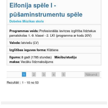
Eifonija spēle I -
pūšaminstrumentu spēle
Dobeles Mūzikas skola
Programmas veids:
Profesionālās ievirzes izglītība līdztekus
pamatskolas 1.-9. klasei - 2. LKI (programma ar kodu 20V)
Valoda:
latviešu (LV)
Izglītības ieguves forma:
Klātiene
Ilgums:
8 gadi (1785 stundas)
Mācību/studiju
maksa:
Vecāku līdzmaksājums
1
2
3
4
5
Nākamā
Rezultāti : 1 - 10 no 53