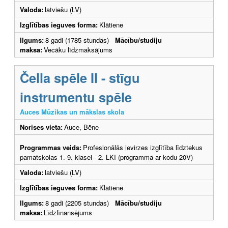
Valoda:
latviešu (LV)
Izglītības ieguves forma:
Klātiene
Ilgums:
8 gadi (1785 stundas)
Mācību/studiju
maksa:
Vecāku līdzmaksājums
Čella spēle II - stīgu
instrumentu spēle
Auces Mūzikas un mākslas skola
Norises vieta:
Auce, Bēne
Programmas veids:
Profesionālās ievirzes izglītība līdztekus
pamatskolas 1.-9. klasei - 2. LKI (programma ar kodu 20V)
Valoda:
latviešu (LV)
Izglītības ieguves forma:
Klātiene
Ilgums:
8 gadi (2205 stundas)
Mācību/studiju
maksa:
Līdzfinansējums