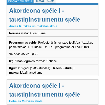
Programmu skats
Iestāžu skats
Akordeona spēle I -
taustiņinstrumentu spēle
Auces Mūzikas un mākslas skola
Norises vieta:
Auce, Bēne
Programmas veids:
Profesionālās ievirzes izglītība līdztekus
pamatskolas 1.-9. klasei - 2. LKI (programma ar kodu 20V)
Valoda:
latviešu (LV)
Izglītības ieguves forma:
Klātiene
Ilgums:
8 gadi (1785 stundas)
Mācību/studiju
maksa:
Līdzfinansējums
Akordeona spēle I -
taustiņinstrumentu spēle
Dobeles Mūzikas skola