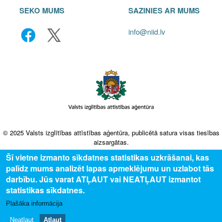
SEKO MUMS
SAZINIES AR MUMS
info@niid.lv
© 2025 Valsts izglītības attīstības aģentūra, publicētā satura visas tiesības
aizsargātas.
Šī vietne izmanto sīkdatnes statistikas uzkrāšanai, kas
palīdz mums analizēt lapas apmeklējumu un uzlabot tās
darbību. Jūs varat ATĻAUT vai NEATĻAUT izmantot
statistikas sīkdatnes.
Plašāka informācija
Neatļaut
Atļaut