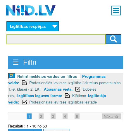
Skip
Main
to
menu
N
main
content
Izglītības iespējas
I
I
D
☰ Filtri
.
L
Notīrīt meklētos vārdus un filtrus
Programmas
veids:
Profesionālās ievirzes izglītība līdztekus pamatskolas
V
1.-9. klasei - 2. LKI
Atrašanās vieta:
Dobeles
nov.
Izglītības ieguves forma:
Klātiene
Izglītotāja
veids:
Profesionālās ievirzes izglītības iestāde
1
2
3
4
5
Nākamā
Rezultāti : 1 - 10 no 53