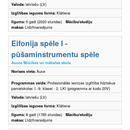
Valoda:
latviešu (LV)
Izglītības ieguves forma:
Klātiene
Ilgums:
5 gadi (2020 stundas)
Mācību/studiju
maksa:
Līdzfinansējums
Eifonija spēle I -
pūšaminstrumentu spēle
Auces Mūzikas un mākslas skola
Norises vieta:
Auce
Programmas veids:
Profesionālās ievirzes izglītība līdztekus
pamatskolas 1.-9. klasei - 2. LKI (programma ar kodu 20V)
Valoda:
latviešu (LV)
Izglītības ieguves forma:
Klātiene
Ilgums:
8 gadi (1785 stundas)
Mācību/studiju
maksa:
Līdzfinansējums