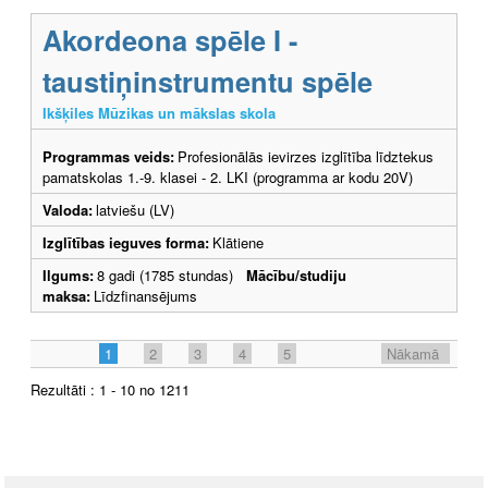
Akordeona spēle I -
taustiņinstrumentu spēle
Ikšķiles Mūzikas un mākslas skola
Programmas veids:
Profesionālās ievirzes izglītība līdztekus
pamatskolas 1.-9. klasei - 2. LKI (programma ar kodu 20V)
Valoda:
latviešu (LV)
Izglītības ieguves forma:
Klātiene
Ilgums:
8 gadi (1785 stundas)
Mācību/studiju
maksa:
Līdzfinansējums
1
2
3
4
5
Nākamā
Rezultāti : 1 - 10 no 1211