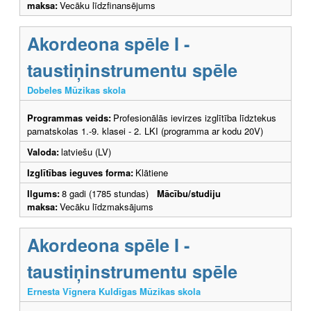
maksa:
Vecāku līdzfinansējums
Akordeona spēle I -
taustiņinstrumentu spēle
Dobeles Mūzikas skola
Programmas veids:
Profesionālās ievirzes izglītība līdztekus
pamatskolas 1.-9. klasei - 2. LKI (programma ar kodu 20V)
Valoda:
latviešu (LV)
Izglītības ieguves forma:
Klātiene
Ilgums:
8 gadi (1785 stundas)
Mācību/studiju
maksa:
Vecāku līdzmaksājums
Akordeona spēle I -
taustiņinstrumentu spēle
Ernesta Vīgnera Kuldīgas Mūzikas skola