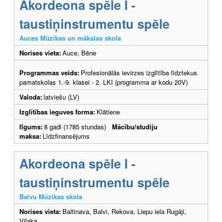
Akordeona spēle I -
taustiņinstrumentu spēle
Auces Mūzikas un mākslas skola
Norises vieta:
Auce, Bēne
Programmas veids:
Profesionālās ievirzes izglītība līdztekus
pamatskolas 1.-9. klasei - 2. LKI (programma ar kodu 20V)
Valoda:
latviešu (LV)
Izglītības ieguves forma:
Klātiene
Ilgums:
8 gadi (1785 stundas)
Mācību/studiju
maksa:
Līdzfinansējums
Akordeona spēle I -
taustiņinstrumentu spēle
Balvu Mūzikas skola
Norises vieta:
Baltinava, Balvi, Rekova, Liepu iela Rugāji,
Viļaka