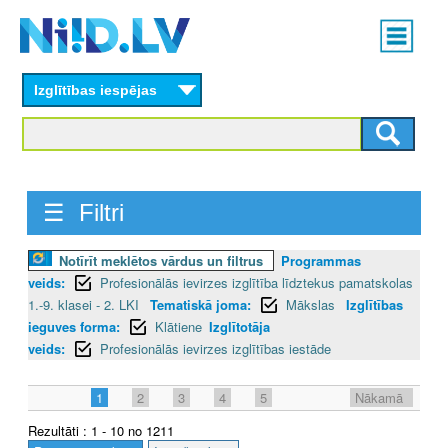
Skip
Main
to
menu
N
main
content
Izglītības iespējas
I
I
D
☰ Filtri
.
L
Notīrīt meklētos vārdus un filtrus
Programmas
veids:
Profesionālās ievirzes izglītība līdztekus pamatskolas
V
1.-9. klasei - 2. LKI
Tematiskā joma:
Mākslas
Izglītības
ieguves forma:
Klātiene
Izglītotāja
veids:
Profesionālās ievirzes izglītības iestāde
1
2
3
4
5
Nākamā
Rezultāti : 1 - 10 no 1211