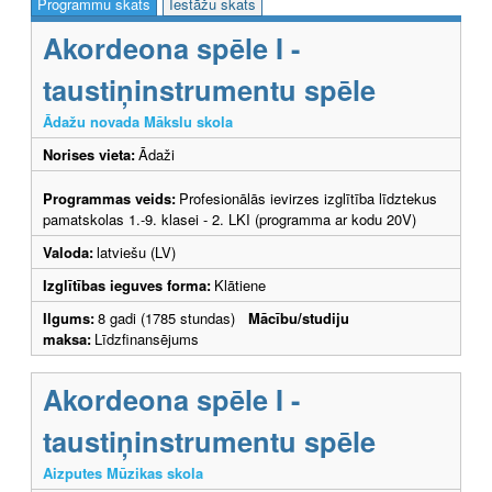
Programmu skats
Iestāžu skats
Akordeona spēle I -
taustiņinstrumentu spēle
Ādažu novada Mākslu skola
Norises vieta:
Ādaži
Programmas veids:
Profesionālās ievirzes izglītība līdztekus
pamatskolas 1.-9. klasei - 2. LKI (programma ar kodu 20V)
Valoda:
latviešu (LV)
Izglītības ieguves forma:
Klātiene
Ilgums:
8 gadi (1785 stundas)
Mācību/studiju
maksa:
Līdzfinansējums
Akordeona spēle I -
taustiņinstrumentu spēle
Aizputes Mūzikas skola