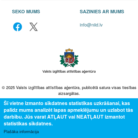
SEKO MUMS
SAZINIES AR MUMS
info@niid.lv
© 2025 Valsts izglītības attīstības aģentūra, publicētā satura visas tiesības
aizsargātas.
Šī vietne izmanto sīkdatnes statistikas uzkrāšanai, kas
palīdz mums analizēt lapas apmeklējumu un uzlabot tās
darbību. Jūs varat ATĻAUT vai NEATĻAUT izmantot
statistikas sīkdatnes.
Plašāka informācija