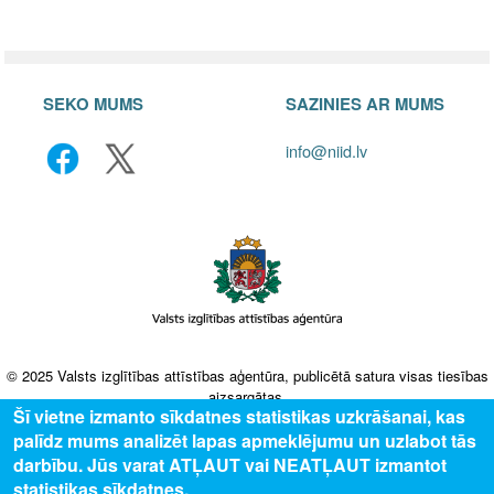
SEKO MUMS
SAZINIES AR MUMS
info@niid.lv
© 2025 Valsts izglītības attīstības aģentūra, publicētā satura visas tiesības
aizsargātas.
Šī vietne izmanto sīkdatnes statistikas uzkrāšanai, kas
palīdz mums analizēt lapas apmeklējumu un uzlabot tās
darbību. Jūs varat ATĻAUT vai NEATĻAUT izmantot
statistikas sīkdatnes.