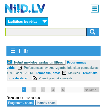
Skip
Main
to
menu
N
main
content
Izglītības iespējas
I
I
D
☰ Filtri
.
L
Notīrīt meklētos vārdus un filtrus
Programmas
veids:
Profesionālās ievirzes izglītība līdztekus pamatskolas
V
1.-9. klasei - 2. LKI
Tematiskā joma:
Mākslas
Tematiskā
joma detalizēti :
Vizuāli plastiskā māksla
1
2
3
4
5
Nākamā
Rezultāti : 1 - 10 no 120
Programmu skats
Iestāžu skats