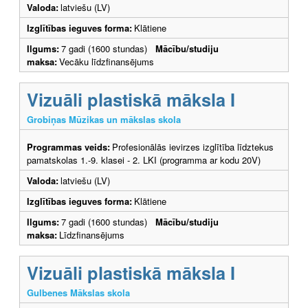
Valoda:
latviešu (LV)
Izglītības ieguves forma:
Klātiene
Ilgums:
7 gadi (1600 stundas)
Mācību/studiju
maksa:
Vecāku līdzfinansējums
Vizuāli plastiskā māksla I
Grobiņas Mūzikas un mākslas skola
Programmas veids:
Profesionālās ievirzes izglītība līdztekus
pamatskolas 1.-9. klasei - 2. LKI (programma ar kodu 20V)
Valoda:
latviešu (LV)
Izglītības ieguves forma:
Klātiene
Ilgums:
7 gadi (1600 stundas)
Mācību/studiju
maksa:
Līdzfinansējums
Vizuāli plastiskā māksla I
Gulbenes Mākslas skola