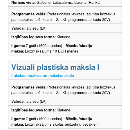
Norises vieta:
Gulbene, Lejasciems, Lizums, Ranka
Programmas veids:
Profesionālās ievirzes izglītība līdztekus
pamatskolas 1.-9. klasei - 2. LKI (programma ar kodu 20V)
Valoda:
latviešu (LV)
Izglītības ieguves forma:
Klātiene
Ilgums:
7 gadi (1600 stundas)
Mācību/studiju
maksa:
Līdzmaksājums 10 EUR mēnesī
Vizuāli plastiskā māksla I
Ilūkstes mūzikas un mākslas skola
Programmas veids:
Profesionālās ievirzes izglītība līdztekus
pamatskolas 1.-9. klasei - 2. LKI (programma ar kodu 20V)
Valoda:
latviešu (LV)
Izglītības ieguves forma:
Klātiene
Ilgums:
7 gadi (1600 stundas)
Mācību/studiju
maksa:
Līdzmaksājums skolas audzēkņu vecākiem