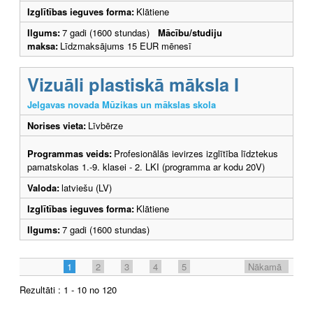
Izglītības ieguves forma:
Klātiene
Ilgums:
7 gadi (1600 stundas)
Mācību/studiju
maksa:
Līdzmaksājums 15 EUR mēnesī
Vizuāli plastiskā māksla I
Jelgavas novada Mūzikas un mākslas skola
Norises vieta:
Līvbērze
Programmas veids:
Profesionālās ievirzes izglītība līdztekus
pamatskolas 1.-9. klasei - 2. LKI (programma ar kodu 20V)
Valoda:
latviešu (LV)
Izglītības ieguves forma:
Klātiene
Ilgums:
7 gadi (1600 stundas)
1
2
3
4
5
Nākamā
Rezultāti : 1 - 10 no 120