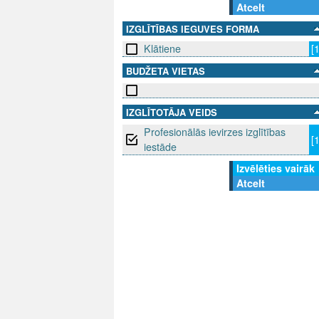
Atcelt
IZGLĪTĪBAS IEGUVES FORMA
Klātiene
[
BUDŽETA VIETAS
IZGLĪTOTĀJA VEIDS
Profesionālās ievirzes izglītības
[
iestāde
Izvēlēties vairāk
Atcelt