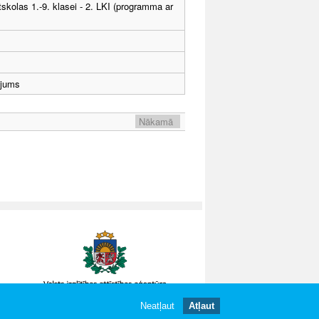
tskolas 1.-9. klasei - 2. LKI (programma ar
ējums
Nākamā
Neatļaut
Atļaut