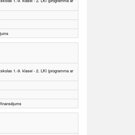
tskolas 1.-9. klasei - 2. LKI (programma ar
ējums
tskolas 1.-9. klasei - 2. LKI (programma ar
zfinansējums