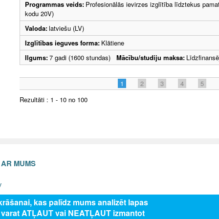
Programmas veids:
Profesionālās ievirzes izglītība līdztekus pama
kodu 20V)
Valoda:
latviešu (LV)
Izglītības ieguves forma:
Klātiene
Ilgums:
7 gadi (1600 stundas)
Mācību/studiju maksa:
Līdzfinans
1
2
3
4
5
Rezultāti : 1 - 10 no 100
S AR MUMS
v
zkrāšanai, kas palīdz mums analizēt lapas
s varat ATĻAUT vai NEATĻAUT izmantot