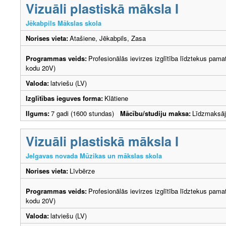
Vizuāli plastiskā māksla I
Jēkabpils Mākslas skola
Norises vieta:
Atašiene, Jēkabpils, Zasa
Programmas veids:
Profesionālās ievirzes izglītība līdztekus pama
kodu 20V)
Valoda:
latviešu (LV)
Izglītības ieguves forma:
Klātiene
Ilgums:
7 gadi (1600 stundas)
Mācību/studiju maksa:
Līdzmaksā
Vizuāli plastiskā māksla I
Jelgavas novada Mūzikas un mākslas skola
Norises vieta:
Līvbērze
Programmas veids:
Profesionālās ievirzes izglītība līdztekus pama
kodu 20V)
Valoda:
latviešu (LV)