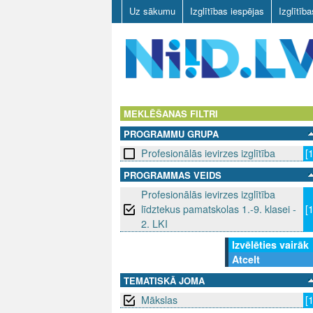
Uz sākumu
Izglītības iespējas
Izglītīb
N
I
MEKLĒŠANAS FILTRI
PROGRAMMU GRUPA
I
Profesionālās ievirzes izglītība
[
D
PROGRAMMAS VEIDS
Profesionālās ievirzes izglītība
.
līdztekus pamatskolas 1.-9. klasei -
[
L
2. LKI
Izvēlēties vairāk
V
Atcelt
TEMATISKĀ JOMA
Mākslas
[