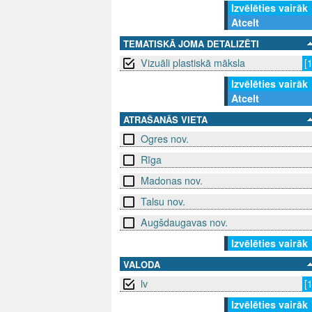
Izvēlēties vairāk
Atcelt
TEMATISKĀ JOMA DETALIZĒTI
Vizuāli plastiskā māksla
[
Izvēlēties vairāk
Atcelt
ATRAŠANĀS VIETA
Ogres nov.
Rīga
Madonas nov.
Talsu nov.
Augšdaugavas nov.
Izvēlēties vairāk
VALODA
lv
[
Izvēlēties vairāk