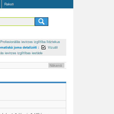
Raksti
Profesionālās ievirzes izglītība līdztekus
ematiskā joma detalizēti :
Vizuāli
ās ievirzes izglītības iestāde
Nākamā