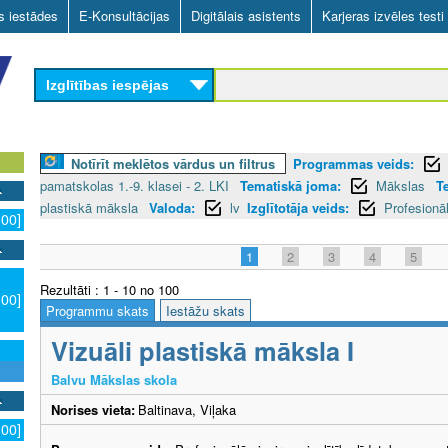
Skip
as iestādes
E-Konsultācijas
Digitālais asistents
Karjeras izvēles testi
to
main
Izglītības iespējas
content
Notīrīt meklētos vārdus un filtrus
Programmas veids:
pamatskolas 1.-9. klasei - 2. LKI
Tematiskā joma:
Mākslas
T
plastiskā māksla
Valoda:
lv
Izglītotāja veids:
Profesionāl
100]
1
2
3
4
5
Rezultāti : 1 - 10 no 100
100]
Programmu skats
Iestāžu skats
Vizuāli plastiskā māksla I
Balvu Mākslas skola
Norises vieta:
Baltinava, Viļaka
100]