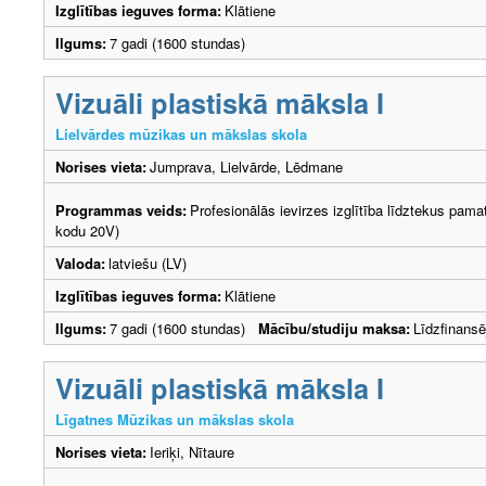
Izglītības ieguves forma:
Klātiene
Ilgums:
7 gadi (1600 stundas)
Vizuāli plastiskā māksla I
Lielvārdes mūzikas un mākslas skola
Norises vieta:
Jumprava, Lielvārde, Lēdmane
Programmas veids:
Profesionālās ievirzes izglītība līdztekus pama
kodu 20V)
Valoda:
latviešu (LV)
Izglītības ieguves forma:
Klātiene
Ilgums:
7 gadi (1600 stundas)
Mācību/studiju maksa:
Līdzfinans
Vizuāli plastiskā māksla I
Līgatnes Mūzikas un mākslas skola
Norises vieta:
Ieriķi, Nītaure