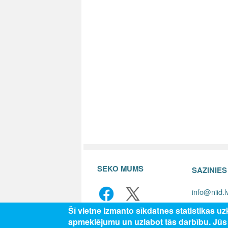
SEKO MUMS
SAZINIE
info@niid.l
Šī vietne izmanto sīkdatnes statistikas u
apmeklējumu un uzlabot tās darbību. Jū