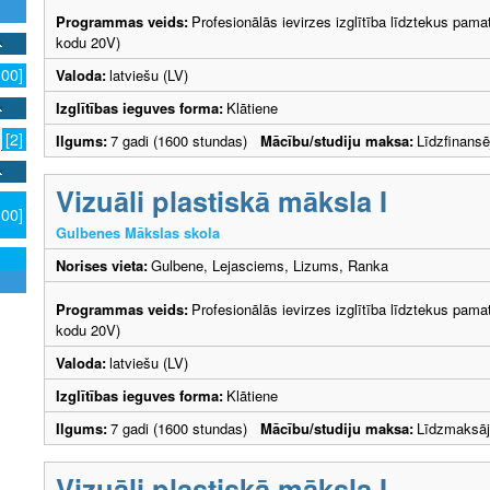
Programmas veids:
Profesionālās ievirzes izglītība līdztekus pama
kodu 20V)
100]
Valoda:
latviešu (LV)
Izglītības ieguves forma:
Klātiene
[2]
Ilgums:
7 gadi (1600 stundas)
Mācību/studiju maksa:
Līdzfinans
Vizuāli plastiskā māksla I
100]
Gulbenes Mākslas skola
Norises vieta:
Gulbene, Lejasciems, Lizums, Ranka
Programmas veids:
Profesionālās ievirzes izglītība līdztekus pama
kodu 20V)
Valoda:
latviešu (LV)
Izglītības ieguves forma:
Klātiene
Ilgums:
7 gadi (1600 stundas)
Mācību/studiju maksa:
Līdzmaksā
Vizuāli plastiskā māksla I