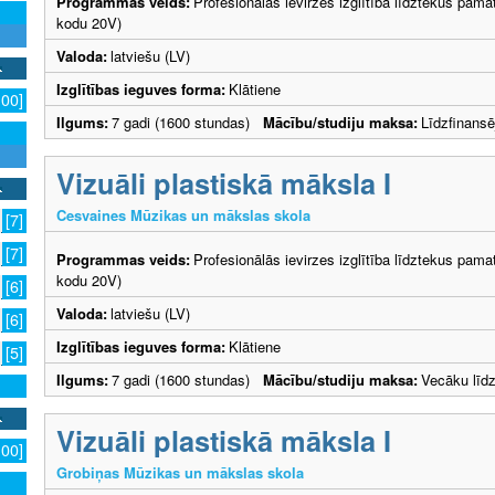
Programmas veids:
Profesionālās ievirzes izglītība līdztekus pama
kodu 20V)
Valoda:
latviešu (LV)
Izglītības ieguves forma:
Klātiene
100]
Ilgums:
7 gadi (1600 stundas)
Mācību/studiju maksa:
Līdzfinans
Vizuāli plastiskā māksla I
Cesvaines Mūzikas un mākslas skola
[7]
[7]
Programmas veids:
Profesionālās ievirzes izglītība līdztekus pama
kodu 20V)
[6]
Valoda:
latviešu (LV)
[6]
Izglītības ieguves forma:
Klātiene
[5]
Ilgums:
7 gadi (1600 stundas)
Mācību/studiju maksa:
Vecāku līd
Vizuāli plastiskā māksla I
100]
Grobiņas Mūzikas un mākslas skola