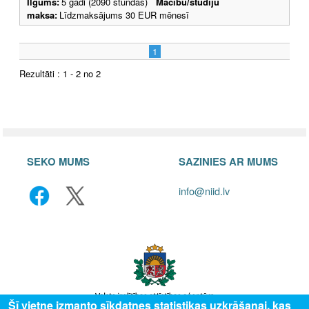
Ilgums:
5 gadi (2090 stundas)
Mācību/studiju
maksa:
Līdzmaksājums 30 EUR mēnesī
1
Rezultāti : 1 - 2 no 2
SEKO MUMS
SAZINIES AR MUMS
info@niid.lv
Šī vietne izmanto sīkdatnes statistikas uzkrāšanai, kas