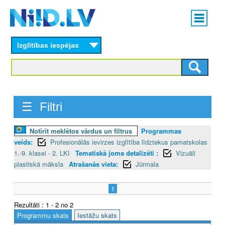
Skip
Main
to
menu
N
main
content
Izglītības iespējas
I
I
D
☰ Filtri
.
L
Notīrīt meklētos vārdus un filtrus
Programmas
veids:
Profesionālās ievirzes izglītība līdztekus pamatskolas
V
1.-9. klasei - 2. LKI
Tematiskā joma detalizēti :
Vizuāli
plastiskā māksla
Atrašanās vieta:
Jūrmala
1
Rezultāti : 1 - 2 no 2
Programmu skats
Iestāžu skats