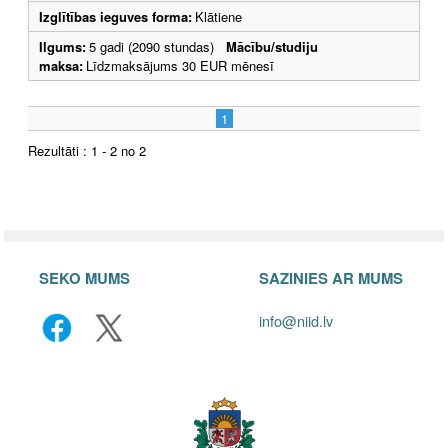
Izglītības ieguves forma:
Klātiene
Ilgums:
5 gadi (2090 stundas)
Mācību/studiju
maksa:
Līdzmaksājums 30 EUR mēnesī
1
Rezultāti : 1 - 2 no 2
SEKO MUMS
SAZINIES AR MUMS
info@niid.lv