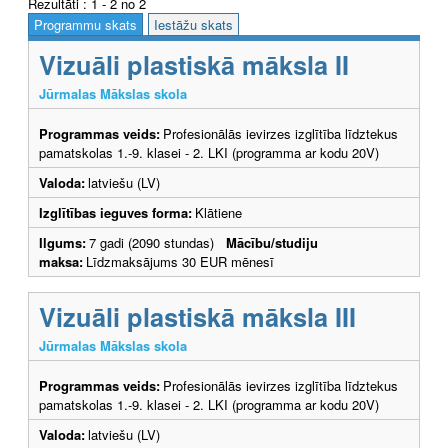
Rezultāti : 1 - 2 no 2
Programmu skats
Iestāžu skats
Vizuāli plastiskā māksla II
Jūrmalas Mākslas skola
Programmas veids:
Profesionālās ievirzes izglītība līdztekus
pamatskolas 1.-9. klasei - 2. LKI (programma ar kodu 20V)
Valoda:
latviešu (LV)
Izglītības ieguves forma:
Klātiene
Ilgums:
7 gadi (2090 stundas)
Mācību/studiju
maksa:
Līdzmaksājums 30 EUR mēnesī
Vizuāli plastiskā māksla III
Jūrmalas Mākslas skola
Programmas veids:
Profesionālās ievirzes izglītība līdztekus
pamatskolas 1.-9. klasei - 2. LKI (programma ar kodu 20V)
Valoda:
latviešu (LV)