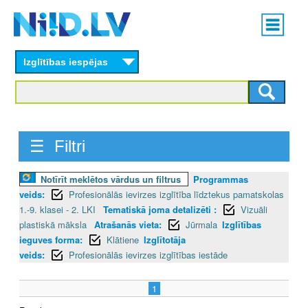
Skip
Main
to
menu
N
main
content
Izglītības iespējas
I
I
D
☰ Filtri
.
L
Notīrīt meklētos vārdus un filtrus
Programmas
veids:
Profesionālās ievirzes izglītība līdztekus pamatskolas
V
1.-9. klasei - 2. LKI
Tematiskā joma detalizēti :
Vizuāli
plastiskā māksla
Atrašanās vieta:
Jūrmala
Izglītības
ieguves forma:
Klātiene
Izglītotāja
veids:
Profesionālās ievirzes izglītības iestāde
1