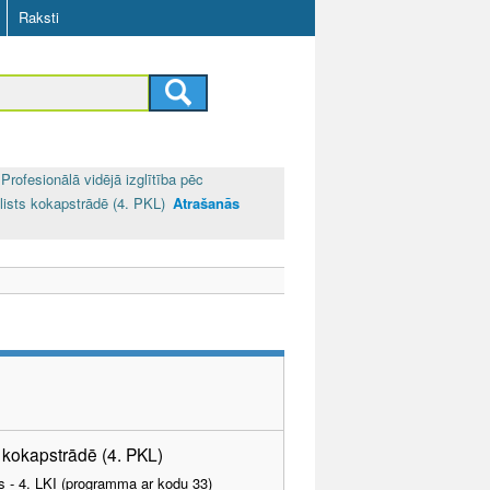
Raksti
Profesionālā vidējā izglītība pēc
lists kokapstrādē (4. PKL)
Atrašanās
s kokapstrādē (4. PKL)
as - 4. LKI (programma ar kodu 33)