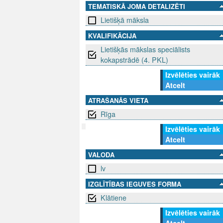
TEMATISKĀ JOMA DETALIZĒTI
Lietišķā māksla
KVALIFIKĀCIJA
Lietišķās mākslas speciālists
kokapstrādē (4. PKL)
Izvēlēties vairāk
Atcelt
ATRAŠANĀS VIETA
Rīga
Izvēlēties vairāk
Atcelt
SEKO MUMS
SAZINIE
VALODA
lv
info@niid.l
IZGLĪTĪBAS IEGUVES FORMA
Klātiene
© 202
Izvēlēties vairāk