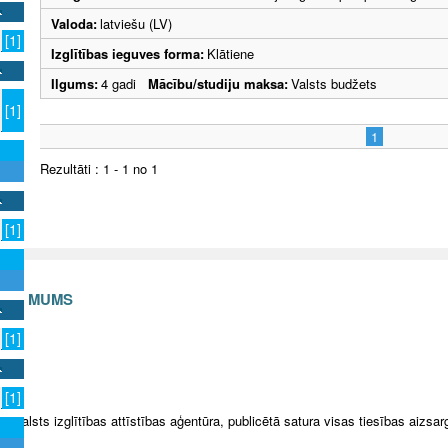
Valoda:
latviešu (LV)
[1]
Izglītības ieguves forma:
Klātiene
Ilgums:
4 gadi
Mācību/studiju maksa:
Valsts budžets
[1]
1
Rezultāti : 1 - 1 no 1
[1]
S AR MUMS
[1]
v
[1]
5 Valsts izglītības attīstības aģentūra, publicētā satura visas tiesības aizsar