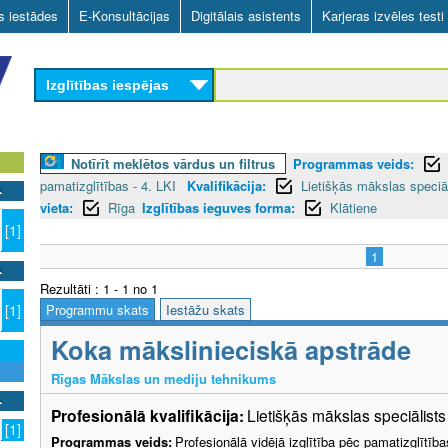
Skip
as iestādes
E-Konsultācijas
Digitālais asistents
Karjeras izvēles testi
to
main
Izglītības iespējas
content
Notīrīt meklētos vārdus un filtrus
Programmas veids:
pamatizglītības - 4. LKI
Kvalifikācija:
Lietišķās mākslas speciā
vieta:
Rīga
Izglītības ieguves forma:
Klātiene
[1]
1
Rezultāti : 1 - 1 no 1
Programmu skats
Iestāžu skats
[1]
Koka mākslinieciskā apstrāde
Rīgas Mākslas un mediju tehnikums
Profesionālā kvalifikācija:
Lietišķās mākslas speciālist
[1]
Programmas veids:
Profesionālā vidējā izglītība pēc pamatizglītīb