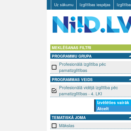
Uz sākumu
Izglītības iespējas
Izglītīb
N
I
MEKLĒŠANAS FILTRI
PROGRAMMU GRUPA
I
Profesionālā izglītība pēc
D
pamatizglītības
PROGRAMMAS VEIDS
.
Profesionālā vidējā izglītība pēc
L
pamatizglītības - 4. LKI
Izvēlēties vairāk
V
Atcelt
TEMATISKĀ JOMA
Mākslas