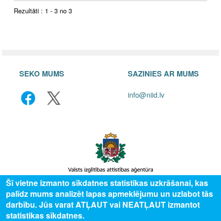
Rezultāti : 1 - 3 no 3
SEKO MUMS
SAZINIES AR MUMS
info@niid.lv
Šī vietne izmanto sīkdatnes statistikas uzkrāšanai, kas
palīdz mums analizēt lapas apmeklējumu un uzlabot tās
© 2025 Valsts izglītības attīstības aģentūra, publicētā satura visas tiesības
darbību. Jūs varat ATĻAUT vai NEATĻAUT izmantot
aizsargātas.
statistikas sīkdatnes.