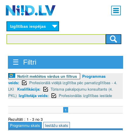
Skip
Main
to
menu
N
main
content
Izglītības iespējas
I
I
D
☰ Filtri
.
L
Notīrīt meklētos vārdus un filtrus
Programmas
veids:
Profesionālā vidējā izglītība pēc pamatizglītības - 4.
V
LKI
Kvalifikācija:
Tūrisma pakalpojumu konsultants (4.
PKL)
Izglītotāja veids:
Profesionālās izglītības iestāde
1
Rezultāti : 1 - 3 no 3
Programmu skats
Iestāžu skats