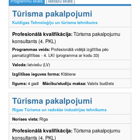
Programmu skats
Iestāžu skats
Tūrisma pakalpojumi
Kuldīgas Tehnoloģiju un tūrisma tehnikums
Profesionālā kvalifikācija:
Tūrisma pakalpojumu
konsultants (4. PKL)
Programmas veids:
Profesionālā vidējā izglītība pēc
pamatizglītības - 4. LKI (programma ar kodu 33)
Valoda:
latviešu (LV)
Izglītības ieguves forma:
Klātiene
Ilgums:
4 gadi
Mācību/studiju maksa:
Valsts budžets
Tūrisma pakalpojumi
Rīgas Tūrisma un radošās industrijas tehnikums
Norises vieta:
Rīga
Profesionālā kvalifikācija:
Tūrisma pakalpojumu
konsultants (4. PKL)