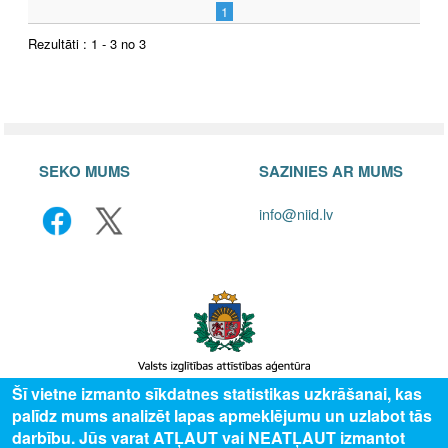
1
Rezultāti : 1 - 3 no 3
SEKO MUMS
SAZINIES AR MUMS
info@niid.lv
Šī vietne izmanto sīkdatnes statistikas uzkrāšanai, kas
palīdz mums analizēt lapas apmeklējumu un uzlabot tās
© 2025 Valsts izglītības attīstības aģentūra, publicētā satura visas tiesības
darbību. Jūs varat ATĻAUT vai NEATĻAUT izmantot
aizsargātas.