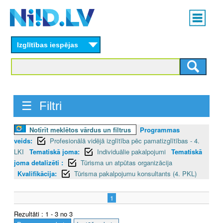
Skip
Main
to
menu
N
main
content
Izglītības iespējas
I
I
D
☰ Filtri
.
L
Notīrīt meklētos vārdus un filtrus
Programmas
veids:
Profesionālā vidējā izglītība pēc pamatizglītības - 4.
V
LKI
Tematiskā joma:
Individuālie pakalpojumi
Tematiskā
joma detalizēti :
Tūrisma un atpūtas organizācija
Kvalifikācija:
Tūrisma pakalpojumu konsultants (4. PKL)
1
Rezultāti : 1 - 3 no 3