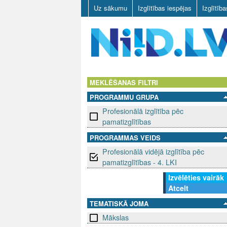
Uz sākumu
Izglītības iespējas
Izglītīb
N
I
MEKLĒŠANAS FILTRI
PROGRAMMU GRUPA
I
Profesionālā izglītība pēc
D
pamatizglītības
PROGRAMMAS VEIDS
.
Profesionālā vidējā izglītība pēc
L
pamatizglītības - 4. LKI
Izvēlēties vairāk
V
Atcelt
TEMATISKĀ JOMA
Mākslas