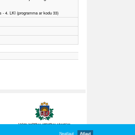
as - 4. LKI (programma ar kodu 33)
Neatļaut
Atļaut