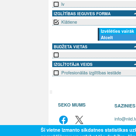
lv
IZGLĪTĪBAS IEGUVES FORMA
Klātiene
Izvēlēties vairāk
Atcelt
BUDŽETA VIETAS
IZGLĪTOTĀJA VEIDS
Profesionālās izglītības iestāde
SEKO MUMS
SAZINIE
info@niid.l
Šī vietne izmanto sīkdatnes statistikas u