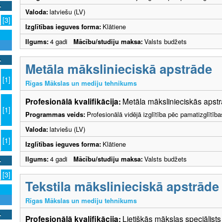
Valoda:
latviešu (LV)
[3]
Izglītības ieguves forma:
Klātiene
Ilgums:
4 gadi
Mācību/studiju maksa:
Valsts budžets
Metāla mākslinieciskā apstrāde
[1]
Rīgas Mākslas un mediju tehnikums
Profesionālā kvalifikācija:
Metāla mākslinieciskās apstr
[1]
Programmas veids:
Profesionālā vidējā izglītība pēc pamatizglītīb
Valoda:
latviešu (LV)
[1]
Izglītības ieguves forma:
Klātiene
Ilgums:
4 gadi
Mācību/studiju maksa:
Valsts budžets
[3]
Tekstila mākslinieciskā apstrāde
Rīgas Mākslas un mediju tehnikums
Profesionālā kvalifikācija:
Lietišķās mākslas speciālists