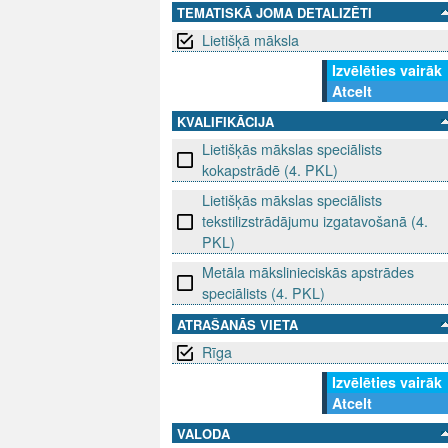
TEMATISKĀ JOMA DETALIZĒTI
Lietišķā māksla
Izvēlēties vairāk
Atcelt
KVALIFIKĀCIJA
Lietišķās mākslas speciālists
kokapstrādē (4. PKL)
Lietišķās mākslas speciālists
tekstilizstrādājumu izgatavošanā (4.
PKL)
Metāla mākslinieciskās apstrādes
speciālists (4. PKL)
ATRAŠANĀS VIETA
Rīga
Izvēlēties vairāk
Atcelt
VALODA