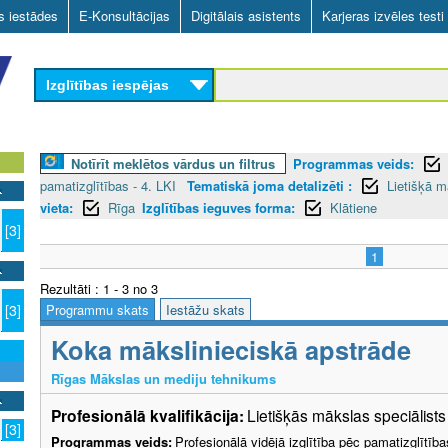
Skip
as iestādes
E-Konsultācijas
Digitālais asistents
Karjeras izvēles testi
to
main
Izglītības iespējas
content
Notīrīt meklētos vārdus un filtrus
Programmas veids:
pamatizglītības - 4. LKI
Tematiskā joma detalizēti :
Lietišķā 
vieta:
Rīga
Izglītības ieguves forma:
Klātiene
[3]
1
Rezultāti : 1 - 3 no 3
Programmu skats
Iestāžu skats
[3]
Koka mākslinieciskā apstrāde
Rīgas Mākslas un mediju tehnikums
Profesionālā kvalifikācija:
Lietišķās mākslas speciālist
[3]
Programmas veids:
Profesionālā vidējā izglītība pēc pamatizglītīb