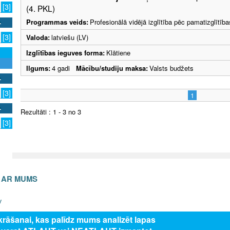
[3]
(4. PKL)
Programmas veids:
Profesionālā vidējā izglītība pēc pamatizglītīb
[3]
Valoda:
latviešu (LV)
Izglītības ieguves forma:
Klātiene
Ilgums:
4 gadi
Mācību/studiju maksa:
Valsts budžets
[3]
1
Rezultāti : 1 - 3 no 3
[3]
S AR MUMS
v
zkrāšanai, kas palīdz mums analizēt lapas