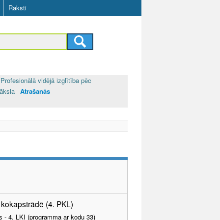
Raksti
Profesionālā vidējā izglītība pēc
māksla
Atrašanās
s kokapstrādē (4. PKL)
as - 4. LKI (programma ar kodu 33)