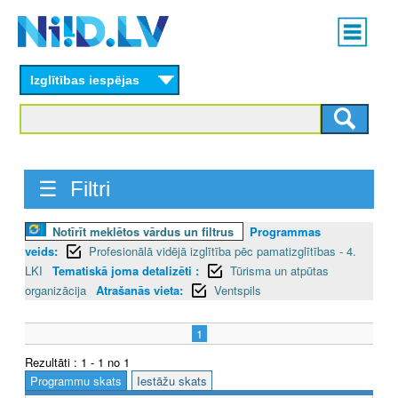
Skip
Main
to
menu
N
main
content
Izglītības iespējas
I
I
D
☰ Filtri
.
L
Notīrīt meklētos vārdus un filtrus
Programmas
veids:
Profesionālā vidējā izglītība pēc pamatizglītības - 4.
V
LKI
Tematiskā joma detalizēti :
Tūrisma un atpūtas
organizācija
Atrašanās vieta:
Ventspils
1
Rezultāti : 1 - 1 no 1
Programmu skats
Iestāžu skats