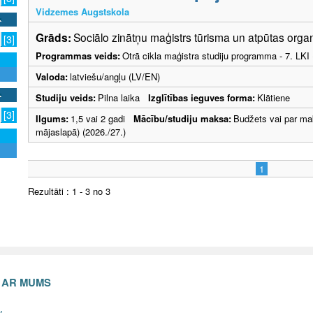
Vidzemes Augstskola
Grāds:
Sociālo zinātņu maģistrs tūrisma un atpūtas orga
[3]
Programmas veids:
Otrā cikla maģistra studiju programma - 7. LK
Valoda:
latviešu/angļu (LV/EN)
Studiju veids:
Pilna laika
Izglītības ieguves forma:
Klātiene
[3]
Ilgums:
1,5 vai 2 gadi
Mācību/studiju maksa:
Budžets vai par ma
mājaslapā) (2026./27.)
1
Rezultāti : 1 - 3 no 3
S AR MUMS
v