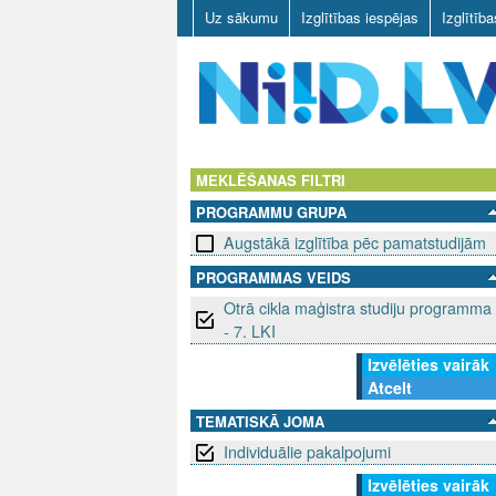
Uz sākumu
Izglītības iespējas
Izglītīb
N
I
MEKLĒŠANAS FILTRI
PROGRAMMU GRUPA
I
Augstākā izglītība pēc pamatstudijām
D
PROGRAMMAS VEIDS
Otrā cikla maģistra studiju programma
.
- 7. LKI
L
Izvēlēties vairāk
Atcelt
V
TEMATISKĀ JOMA
Individuālie pakalpojumi
Izvēlēties vairāk