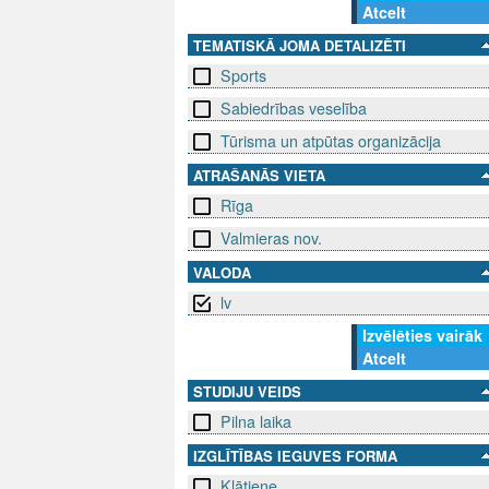
Atcelt
TEMATISKĀ JOMA DETALIZĒTI
Sports
Sabiedrības veselība
Tūrisma un atpūtas organizācija
ATRAŠANĀS VIETA
Rīga
Valmieras nov.
VALODA
lv
Izvēlēties vairāk
Atcelt
STUDIJU VEIDS
Pilna laika
IZGLĪTĪBAS IEGUVES FORMA
Klātiene