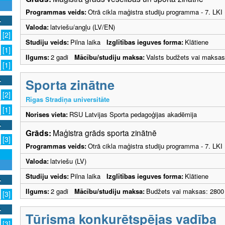
Programmas veids:
Otrā cikla maģistra studiju programma - 7. LK
Valoda:
latviešu/angļu (LV/EN)
[2]
Studiju veids:
Pilna laika
Izglītības ieguves forma:
Klātiene
[1]
Ilgums:
2 gadi
Mācību/studiju maksa:
Valsts budžets vai maksas
[1]
Sporta zinātne
[2]
Rīgas Stradiņa universitāte
[1]
Norises vieta:
RSU Latvijas Sporta pedagoģijas akadēmija
Grāds:
Maģistra grāds sporta zinātnē
[3]
Programmas veids:
Otrā cikla maģistra studiju programma - 7. LK
Valoda:
latviešu (LV)
Studiju veids:
Pilna laika
Izglītības ieguves forma:
Klātiene
Ilgums:
2 gadi
Mācību/studiju maksa:
Budžets vai maksas: 2800
[3]
Tūrisma konkurētspējas vadība
[3]