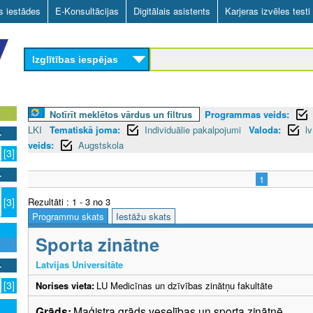
Skip
as iestādes
E-Konsultācijas
Digitālais asistents
Karjeras izvēles testi
to
main
Izglītības iespējas
content
Notīrīt meklētos vārdus un filtrus
Programmas veids:
LKI
Tematiskā joma:
Individuālie pakalpojumi
Valoda:
lv
veids:
Augstskola
[3]
1
Rezultāti : 1 - 3 no 3
[3]
Programmu skats
Iestāžu skats
Sporta zinātne
Latvijas Universitāte
[3]
Norises vieta:
LU Medicīnas un dzīvības zinātņu fakultāte
Grāds:
Maģistra grāds veselības un sporta zinātnē