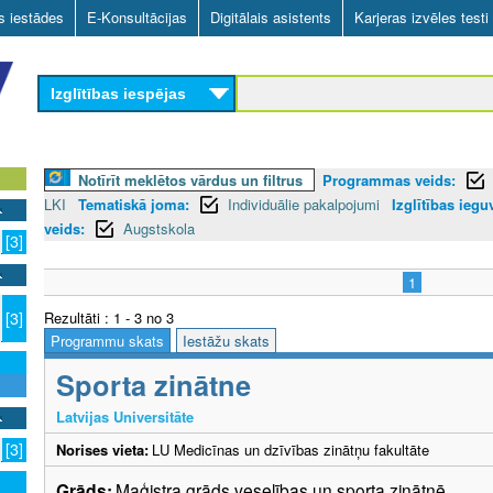
Skip
as iestādes
E-Konsultācijas
Digitālais asistents
Karjeras izvēles testi
to
main
Izglītības iespējas
content
Notīrīt meklētos vārdus un filtrus
Programmas veids:
LKI
Tematiskā joma:
Individuālie pakalpojumi
Izglītības iegu
veids:
Augstskola
[3]
1
Rezultāti : 1 - 3 no 3
[3]
Programmu skats
Iestāžu skats
Sporta zinātne
Latvijas Universitāte
[3]
Norises vieta:
LU Medicīnas un dzīvības zinātņu fakultāte
Grāds:
Maģistra grāds veselības un sporta zinātnē