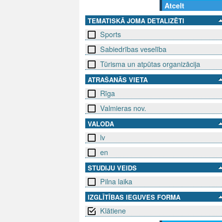
Atcelt
TEMATISKĀ JOMA DETALIZĒTI
Sports
Sabiedrības veselība
Tūrisma un atpūtas organizācija
ATRAŠANĀS VIETA
Rīga
Valmieras nov.
VALODA
lv
en
STUDIJU VEIDS
Pilna laika
IZGLĪTĪBAS IEGUVES FORMA
Klātiene