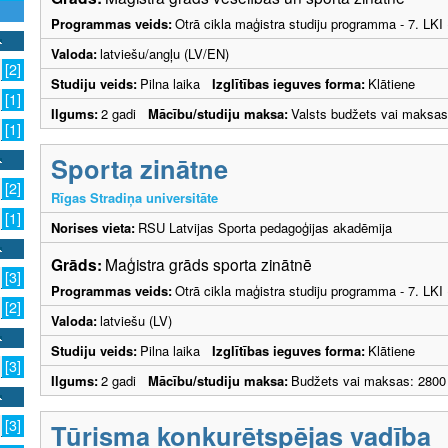
Programmas veids:
Otrā cikla maģistra studiju programma - 7. LK
Valoda:
latviešu/angļu (LV/EN)
[2]
Studiju veids:
Pilna laika
Izglītības ieguves forma:
Klātiene
[1]
Ilgums:
2 gadi
Mācību/studiju maksa:
Valsts budžets vai maksas
[1]
Sporta zinātne
[2]
Rīgas Stradiņa universitāte
[1]
Norises vieta:
RSU Latvijas Sporta pedagoģijas akadēmija
Grāds:
Maģistra grāds sporta zinātnē
[3]
Programmas veids:
Otrā cikla maģistra studiju programma - 7. LK
[2]
Valoda:
latviešu (LV)
Studiju veids:
Pilna laika
Izglītības ieguves forma:
Klātiene
[3]
Ilgums:
2 gadi
Mācību/studiju maksa:
Budžets vai maksas: 2800
[3]
Tūrisma konkurētspējas vadība