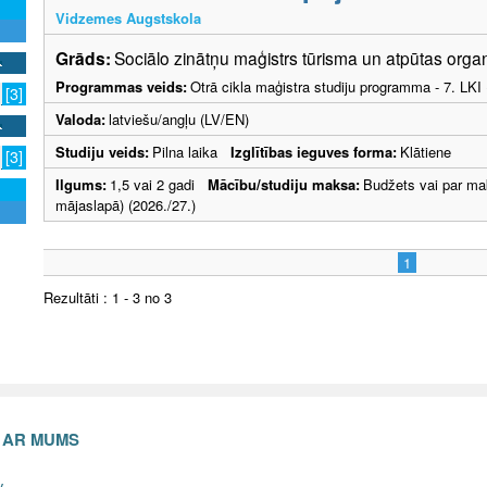
Vidzemes Augstskola
Grāds:
Sociālo zinātņu maģistrs tūrisma un atpūtas orga
Programmas veids:
Otrā cikla maģistra studiju programma - 7. LK
[3]
Valoda:
latviešu/angļu (LV/EN)
Studiju veids:
Pilna laika
Izglītības ieguves forma:
Klātiene
[3]
Ilgums:
1,5 vai 2 gadi
Mācību/studiju maksa:
Budžets vai par ma
mājaslapā) (2026./27.)
1
Rezultāti : 1 - 3 no 3
S AR MUMS
v