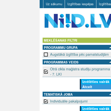
Uz sākumu
Izglītības iespējas
Izglītīb
N
I
MEKLĒŠANAS FILTRI
PROGRAMMU GRUPA
I
Augstākā izglītība pēc pamatstudijām
D
PROGRAMMAS VEIDS
Otrā cikla maģistra studiju programma
.
- 7. LKI
L
Izvēlēties vairāk
Atcelt
V
TEMATISKĀ JOMA
Individuālie pakalpojumi
Izvēlēties vairāk