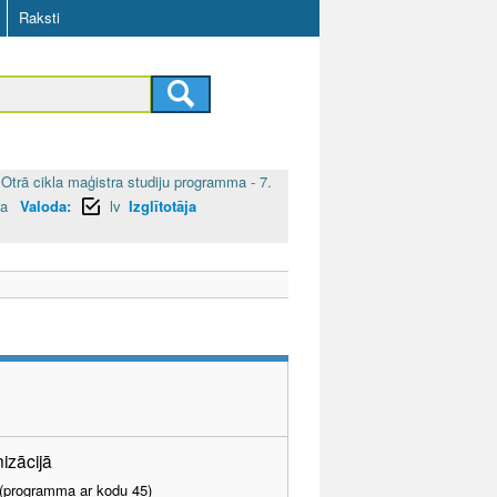
Raksti
Otrā cikla maģistra studiju programma - 7.
ja
Valoda:
lv
Izglītotāja
nizācijā
I (programma ar kodu 45)