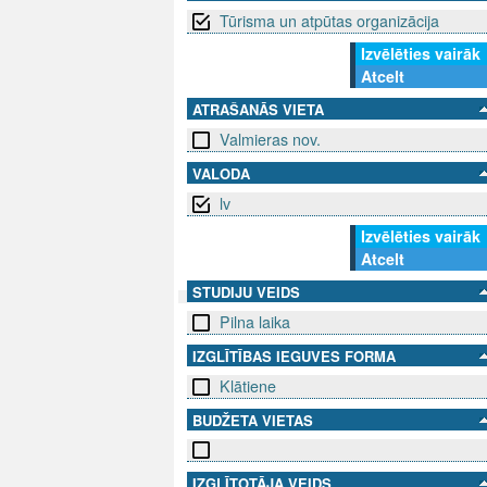
Tūrisma un atpūtas organizācija
Izvēlēties vairāk
Atcelt
ATRAŠANĀS VIETA
Valmieras nov.
VALODA
lv
Izvēlēties vairāk
Atcelt
STUDIJU VEIDS
Pilna laika
SEKO MUMS
SAZINIE
IZGLĪTĪBAS IEGUVES FORMA
Klātiene
info@niid.l
BUDŽETA VIETAS
© 202
IZGLĪTOTĀJA VEIDS