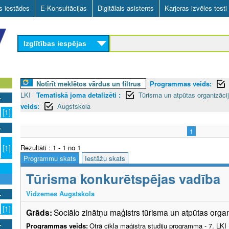
Skip
as iestādes
E-Konsultācijas
Digitālais asistents
Karjeras izvēles testi
to
main
Izglītības iespējas
content
Notīrīt meklētos vārdus un filtrus
Programmas veids:
LKI
Tematiskā joma detalizēti :
Tūrisma un atpūtas organizāci
veids:
Augstskola
[1]
1
Rezultāti : 1 - 1 no 1
[1]
Programmu skats
Iestāžu skats
Tūrisma konkurētspējas vadība
Vidzemes Augstskola
[1]
Grāds:
Sociālo zinātņu maģistrs tūrisma un atpūtas orga
Programmas veids:
Otrā cikla maģistra studiju programma - 7. LK