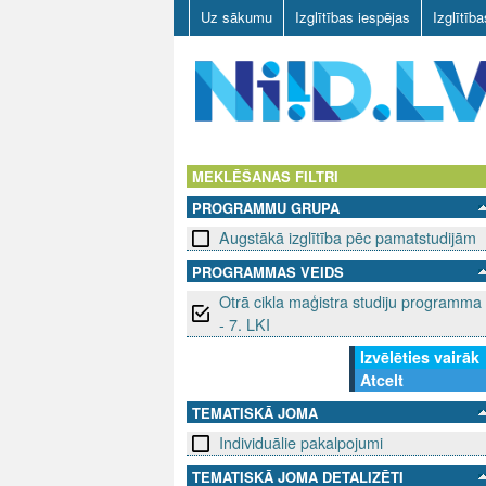
Uz sākumu
Izglītības iespējas
Izglītīb
N
I
MEKLĒŠANAS FILTRI
PROGRAMMU GRUPA
I
Augstākā izglītība pēc pamatstudijām
D
PROGRAMMAS VEIDS
Otrā cikla maģistra studiju programma
.
- 7. LKI
L
Izvēlēties vairāk
Atcelt
V
TEMATISKĀ JOMA
Individuālie pakalpojumi
TEMATISKĀ JOMA DETALIZĒTI