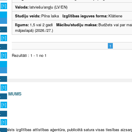
[1]
Valoda:
latviešu/angļu (LV/EN)
Studiju veids:
Pilna laika
Izglītības ieguves forma:
Klātiene
Ilgums:
1,5 vai 2 gadi
Mācību/studiju maksa:
Budžets vai par ma
mājaslapā) (2026./27.)
[1]
1
[1]
Rezultāti : 1 - 1 no 1
[1]
S AR MUMS
[1]
v
[1]
5 Valsts izglītības attīstības aģentūra, publicētā satura visas tiesības aizsar