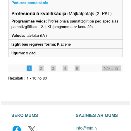
Padures pamatskola
Profesionālā kvalifikācija:
Mājkalpotājs (2. PKL)
Programmas veids:
Profesionālā pamatizglītība pēc speciālās
pamatizglītības - 2. LKI (programma ar kodu 22)
Valoda:
latviešu (LV)
Izglītības ieguves forma:
Klātiene
Ilgums:
3 gadi
1
2
3
4
5
Nākamā
Rezultāti : 1 - 10 no 80
SEKO MUMS
SAZINIES AR MUMS
info@niid.lv