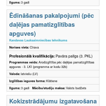
Ilgums:
3 gadi
Ēdināšanas pakalpojumi (pēc
daļējas pamatizglītības
apguves)
Kandavas Lauksaimniecības tehnikums
Norises vieta:
Cīrava
Profesionālā kvalifikācija:
Pavāra palīgs (3. PKL)
Programmas veids:
Arodizglītība pēc daļējas pamatizglītības
apguves - 3. LKI (programma ar kodu 32b)
Valoda:
latviešu (LV)
Izglītības ieguves forma:
Klātiene
Ilgums:
3 gadi
Mācību/studiju maksa:
Valsts budžets
Kokizstrādājumu izgatavošana