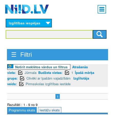
Skip
Main
to
menu
N
main
content
Izglītības iespējas
I
I
D
☰ Filtri
.
L
Notīrīt meklētos vārdus un filtrus
Atrašanās
vieta:
Jūrmala
Budžeta vietas:
1
Īpašā mērķa
V
grupa:
Cilvēki ar īpašām vajadzībām
Izglītotāja
veids:
Pirmsskolas izglītības iestāde
1
Rezultāti : 1 - 9 no 9
Programmu skats
Iestāžu skats