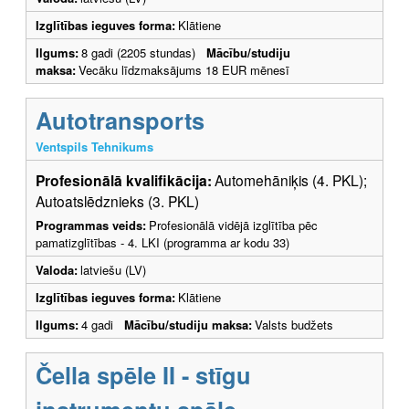
Izglītības ieguves forma:
Klātiene
Ilgums:
8 gadi (2205 stundas)
Mācību/studiju
maksa:
Vecāku līdzmaksājums 18 EUR mēnesī
Autotransports
Ventspils Tehnikums
Profesionālā kvalifikācija:
Automehāniķis (4. PKL);
Autoatslēdznieks (3. PKL)
Programmas veids:
Profesionālā vidējā izglītība pēc
pamatizglītības - 4. LKI (programma ar kodu 33)
Valoda:
latviešu (LV)
Izglītības ieguves forma:
Klātiene
Ilgums:
4 gadi
Mācību/studiju maksa:
Valsts budžets
Čella spēle II - stīgu