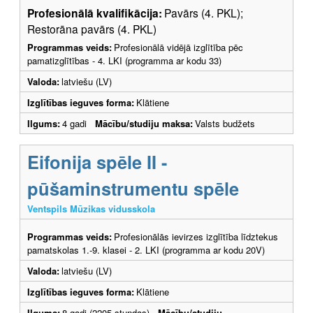
Profesionālā kvalifikācija:
Pavārs (4. PKL);
Restorāna pavārs (4. PKL)
Programmas veids:
Profesionālā vidējā izglītība pēc
pamatizglītības - 4. LKI (programma ar kodu 33)
Valoda:
latviešu (LV)
Izglītības ieguves forma:
Klātiene
Ilgums:
4 gadi
Mācību/studiju maksa:
Valsts budžets
Eifonija spēle II -
pūšaminstrumentu spēle
Ventspils Mūzikas vidusskola
Programmas veids:
Profesionālās ievirzes izglītība līdztekus
pamatskolas 1.-9. klasei - 2. LKI (programma ar kodu 20V)
Valoda:
latviešu (LV)
Izglītības ieguves forma:
Klātiene
Ilgums:
8 gadi (2205 stundas)
Mācību/studiju