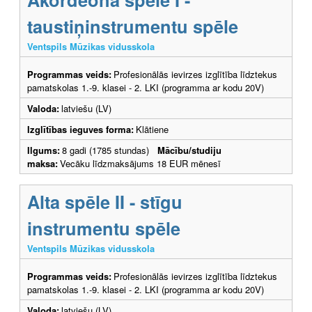
taustiņinstrumentu spēle
Ventspils Mūzikas vidusskola
Programmas veids:
Profesionālās ievirzes izglītība līdztekus
pamatskolas 1.-9. klasei - 2. LKI (programma ar kodu 20V)
Valoda:
latviešu (LV)
Izglītības ieguves forma:
Klātiene
Ilgums:
8 gadi (1785 stundas)
Mācību/studiju
maksa:
Vecāku līdzmaksājums 18 EUR mēnesī
Alta spēle II - stīgu
instrumentu spēle
Ventspils Mūzikas vidusskola
Programmas veids:
Profesionālās ievirzes izglītība līdztekus
pamatskolas 1.-9. klasei - 2. LKI (programma ar kodu 20V)
Valoda:
latviešu (LV)