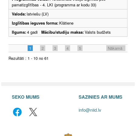
pamatizglītības - 4. LKI (programma ar kodu 33)
Valoda:
latviešu (LV)
Izglītības ieguves forma:
Klātiene
Ilgums:
4 gadi
Mācību/studiju maksa:
Valsts budžets
1
2
3
4
5
Nākamā
Rezultāti : 1 - 10 no 61
SEKO MUMS
SAZINIES AR MUMS
info@niid.lv