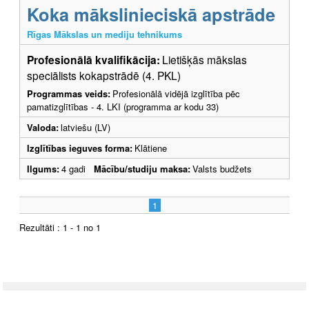
Koka mākslinieciskā apstrāde
Rīgas Mākslas un mediju tehnikums
Profesionālā kvalifikācija:
Lietišķās mākslas
speciālists kokapstrādē (4. PKL)
Programmas veids:
Profesionālā vidējā izglītība pēc
pamatizglītības - 4. LKI (programma ar kodu 33)
Valoda:
latviešu (LV)
Izglītības ieguves forma:
Klātiene
Ilgums:
4 gadi
Mācību/studiju maksa:
Valsts budžets
1
Rezultāti : 1 - 1 no 1