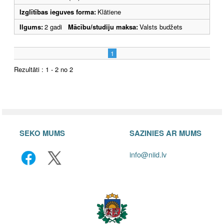
Izglītības ieguves forma:
Klātiene
Ilgums:
2 gadi
Mācību/studiju maksa:
Valsts budžets
1
Rezultāti : 1 - 2 no 2
SEKO MUMS
SAZINIES AR MUMS
info@niid.lv